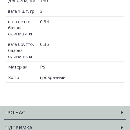
Довжина, мм
180
вага 1 шт, гр
3
вага нетто,
0,34
базова
одиниця, кг
вага брутто,
0,35
базова
одиниця, кг
Матеріал
PS
Колір
прозрачный
ПРО НАС
ПІДТРИМКА