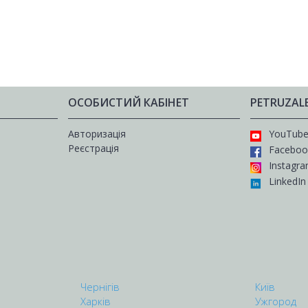
ОСОБИСТИЙ КАБІНЕТ
PETRUZAL
Авторизація
YouTub
Реєстрація
Faceboo
Instagr
LinkedIn
Чернігів
Київ
Харків
Ужгород