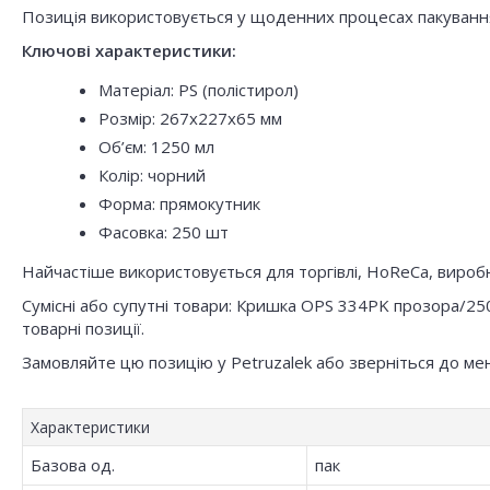
Позиція використовується у щоденних процесах пакування,
Ключові характеристики:
Матеріал: PS (полістирол)
Розмір: 267x227x65 мм
Об’єм: 1250 мл
Колір: чорний
Форма: прямокутник
Фасовка: 250 шт
Найчастіше використовується для торгівлі, HoReCa, виробни
Сумісні або супутні товари: Кришка OPS 334PK прозора/25
товарні позиції.
Замовляйте цю позицію у Petruzalek або зверніться до ме
Характеристики
Базова од.
пак