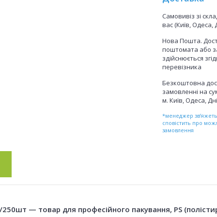
Самовивіз зі скл
вас (Київ, Одеса, 
Нова Пошта. Дост
поштомата або з
здійснюється згі
перевізника
Безкоштовна дос
замовленні на сум
м. Київ, Одеса, Дн
*менеджер зв’яжетьс
сповістить про мож
замовлення
250шт — товар для професійного пакування, PS (полістир