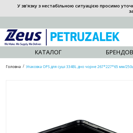
У зв’язку з нестабільною ситуацією просимо уточ
з
КАТАЛОГ
БРЕНДОВ
Головна
Упаковка OPS для суші 334BL дно чорне 267*227*65 мм/250