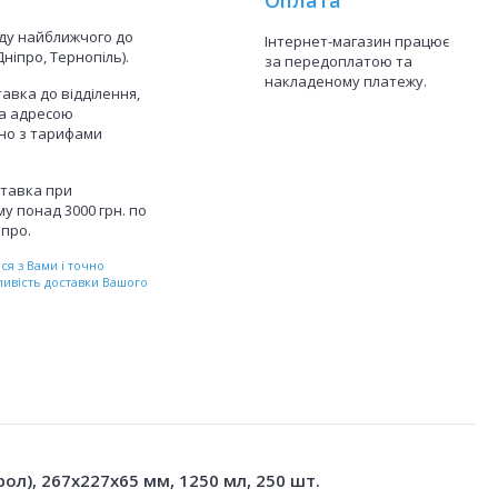
аду найближчого до
Інтернет-магазин працює
Дніпро, Тернопіль).
за передоплатою та
накладеному платежу.
авка до відділення,
а адресою
дно з тарифами
тавка при
у понад 3000 грн. по
іпро.
я з Вами і точно
ливість доставки Вашого
ол), 267x227x65 мм, 1250 мл, 250 шт.