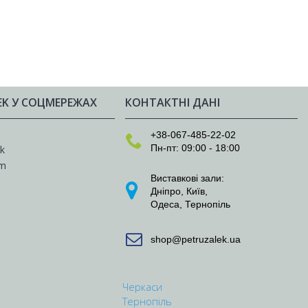
EK У СОЦМЕРЕЖАХ
КОНТАКТНІ ДАНІ
e
+38-067-485-22-02
Пн-пт: 09:00 - 18:00
k
am
Виставкові зали:
Дніпро
,
Київ
,
Одеса
,
Тернопіль
shop@petruzalek.ua
Черкаси
Тернопіль