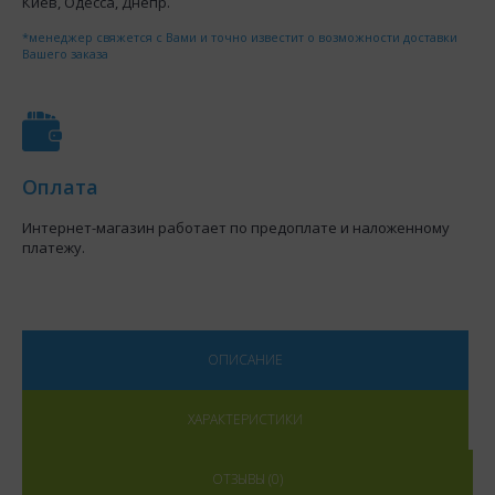
Киев, Одесса, Днепр.
*менеджер свяжется с Вами и точно известит о возможности доставки
Вашего заказа
Оплата
Интернет-магазин работает по предоплате и наложенному
платежу.
ОПИСАНИЕ
ХАРАКТЕРИСТИКИ
ОТЗЫВЫ (0)