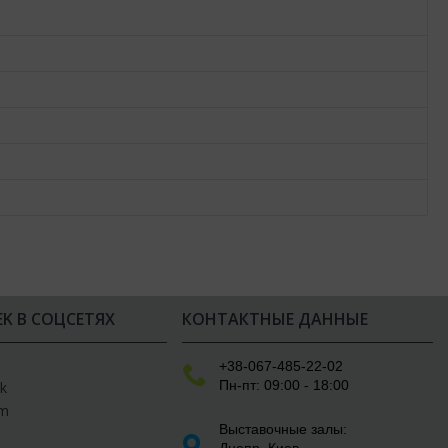
EK В СОЦСЕТЯХ
КОНТАКТНЫЕ ДАННЫЕ
e
+38-067-485-22-02
Пн-пт: 09:00 - 18:00
k
am
Выставочные залы:
Днепр
,
Киев
,