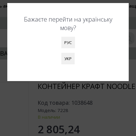
ь актуальные цены при оформлении заказа. Также обращ
быть увеличены. Благодарим за понимание!
Бажаєте перейти на українську
РУС
мову?
РУС
ВАНИЕ УПАКОВКИ
КЛИЕНТАМ
УКР
КОНТЕЙНЕР КРАФТ NOODLE
Код товара:
1038648
Модель:
7228
В наличии
2 805,24