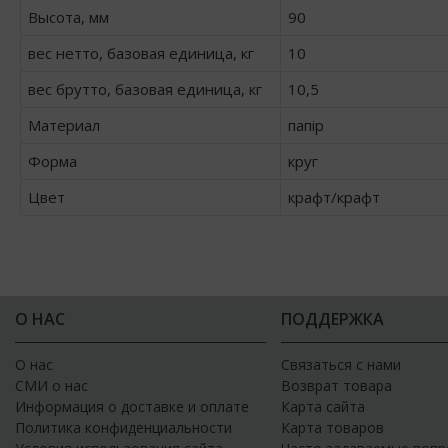
Высота, мм
90
вес нетто, базовая единица, кг
10
вес брутто, базовая единица, кг
10,5
Материал
папір
Форма
круг
Цвет
крафт/крафт
О НАС
ПОДДЕРЖКА
О нас
Связаться с нами
СМИ о нас
Возврат товара
Информация о доставке и оплате
Карта сайта
Политика конфиденциальности
Карта товаров