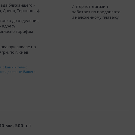
лада ближайшего к
Интернет-магазин
, Днепр, Тернополь).
работает по предоплате
и наложенному платежу.
тавка до отделения,
о адресу
согласно тарифам
вка при заказе на
грн. по г. Киев,
 с Вами и точно
ости доставки Вашего
0 мм, 500 шт.