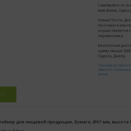
Самовывоз со ск
вам (Киев, Одесса
Новая Почта. Дос
почтомата или п
осуществляется 
перевозчика
Бесплатная доста
сумму свыше 3000 
Одесса, Днепр.
*менеджер свяжется
известит о возможн
заказа
(0)
ейнер для пищевой продукции, бумага, Ø97 мм, высота 9
товых блюд.