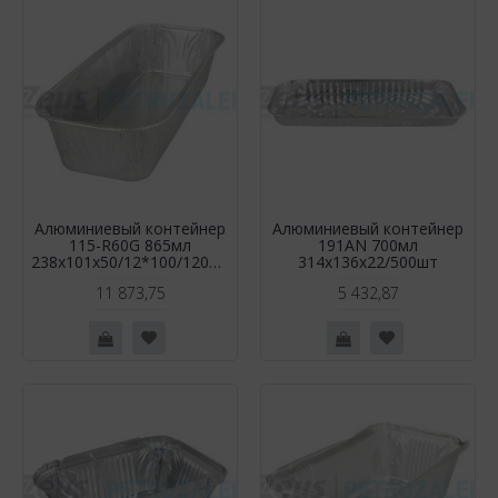
Алюминиевый контейнер
Алюминиевый контейнер
115-R60G 865мл
191AN 700мл
238x101x50/12*100/1200шт
314х136х22/500шт
11 873,75
5 432,87