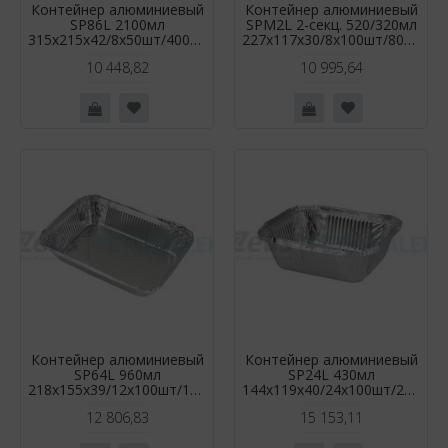
Контейнер алюминиевый
Контейнер алюминиевый
SP86L 2100мл
SPМ2L 2-секц. 520/320мл
315х215х42/8х50шт/400шт
227х117х30/8х100шт/800шт
10 448,82
10 995,64
Контейнер алюминиевый
Контейнер алюминиевый
SP64L 960мл
SP24L 430мл
218х155х39/12х100шт/1200шт
144х119х40/24х100шт/2400шт
12 806,83
15 153,11