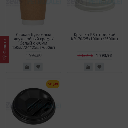
Стакан бумажный
Крышка PS с поилкой
двухслойный крафт/
КВ-70/25х100шт/2500шт
Фильтр
белый d-90мм
450мл/24*25шт/600шт
1 999,80
2 439,16
1 793,93
Акция