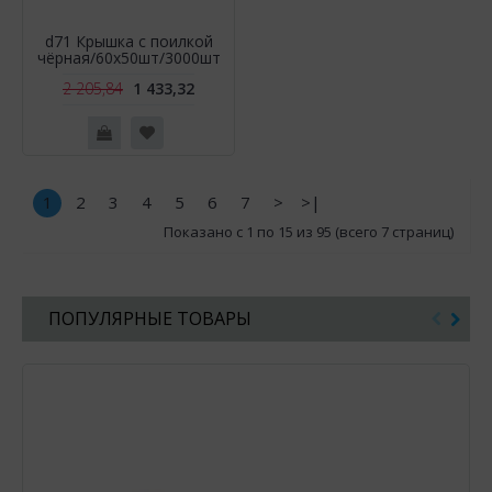
d71 Крышка с поилкой
чёрная/60х50шт/3000шт
2 205,84
1 433,32
1
2
3
4
5
6
7
>
>|
Показано с 1 по 15 из 95 (всего 7 страниц)
ПОПУЛЯРНЫЕ ТОВАРЫ