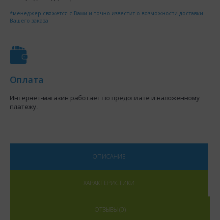
*менеджер свяжется с Вами и точно известит о возможности доставки
Вашего заказа
Оплата
Интернет-магазин работает по предоплате и наложенному
платежу.
ОПИСАНИЕ
ХАРАКТЕРИСТИКИ
ОТЗЫВЫ (0)