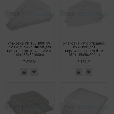
Упаковка РР 150H80PNVT
Упаковка РР с откидной
с откидной крышкой для
крышкой для
кусочка торта 1/8(d-26см)
пироженного 1/8 d-26
162х135х80/600шт
162х135х50/600шт
7 628,54
5 167,84