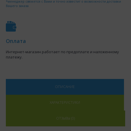
*менеджер свяжется с Вами и точно известит о возможности доставки
Вашего заказа
Оплата
Интернет-магазин работает по предоплате и наложенному
платежу.
ОПИСАНИЕ
ХАРАКТЕРИСТИКИ
ОТЗЫВЫ (0)