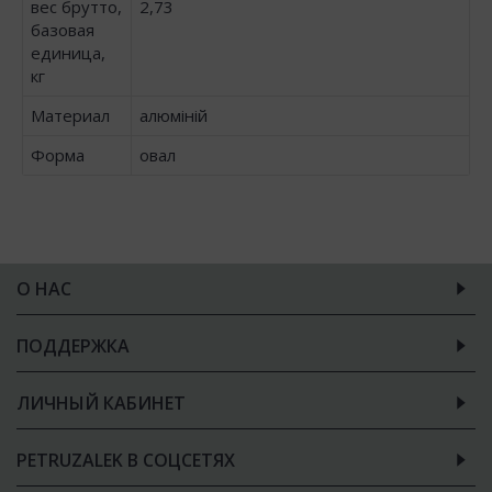
вес брутто,
2,73
базовая
единица,
кг
Материал
алюміній
Форма
овал
О НАС
ПОДДЕРЖКА
ЛИЧНЫЙ КАБИНЕТ
PETRUZALEK В СОЦСЕТЯХ