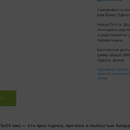
Самовывоз со ск
вам (Киев, Одесса
Новая Почта. Дос
почтомата или п
осуществляется 
перевозчика
Бесплатная доста
сумму свыше 3000 
Одесса, Днепр.
*менеджер свяжется
известит о возможн
заказа
(0)
178x50 мм) — это просторное, прочное и полностью биор