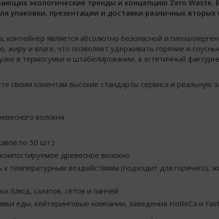
вающих экологические тренды и концепцию Zero Waste.
для упаковки, презентации и доставки различных вторых
, контейнер является абсолютно безопасной и гипоаллерген
, жиру и влаге, что позволяет удерживать горячие и соусн
узке в термосумки и штабелировании, а эстетичный фактурн
те своим клиентам высокие стандарты сервиса и реальную 
ревесного волокна
кавов по 50 шт.)
 компостируемое древесное волокно
 к температурным воздействиям (подходит для горячего), ж
ых блюд, салатов, сетов и ланчей
авки еды, кейтеринговые компании, заведения HoReCa и Fas