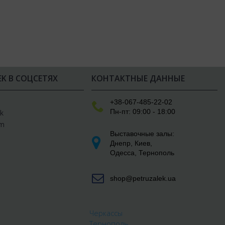
EK В СОЦСЕТЯХ
КОНТАКТНЫЕ ДАННЫЕ
e
+38-067-485-22-02
Пн-пт: 09:00 - 18:00
k
am
Выставочные залы:
Днепр
,
Киев
,
Одесса
,
Тернополь
shop@petruzalek.ua
Черкассы
Тернополь