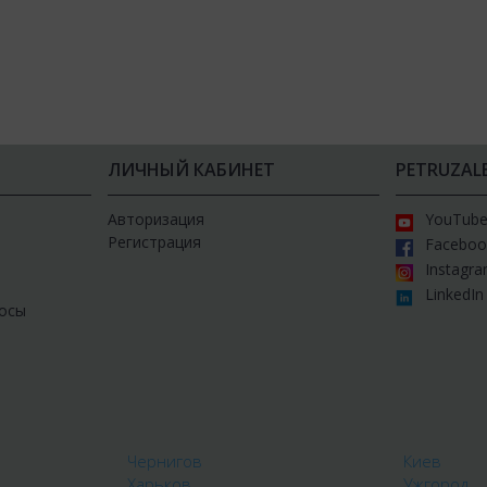
ЛИЧНЫЙ КАБИНЕТ
PETRUZAL
Авторизация
YouTub
Регистрация
Faceboo
Instagr
LinkedIn
осы
Чернигов
Киев
Харьков
Ужгород