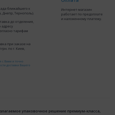
лада ближайшего к
Интернет-магазин
, Днепр, Тернополь).
работает по предоплате
и наложенному платежу.
тавка до отделения,
о адресу
согласно тарифам
вка при заказе на
грн. по г. Киев,
 с Вами и точно
ости доставки Вашего
азлагаемое упаковочное решение премиум-класса,