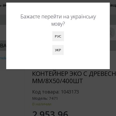
ь актуальные цены при оформлении заказа. Также обращ
быть увеличены. Благодарим за понимание!
Бажаєте перейти на українську
РУС
мову?
РУС
ВАНИЕ УПАКОВКИ
КЛИЕНТАМ
УКР
тейнер ЭКО с древесного волокна 227х178х50 мм/8х50/400шт
КОНТЕЙНЕР ЭКО С ДРЕВЕС
ММ/8Х50/400ШТ
Код товара:
1043173
Модель:
7471
В наличии
2 953,96