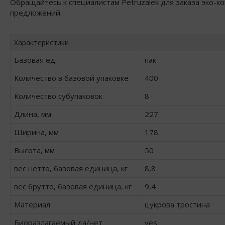
Обращайтесь к специалистам Petruzalek для заказа эко
предложений.
Характеристики
Базовая ед.
пак
Количество в базовой упаковке
400
Количество субупаковок
8
Длина, мм
227
Ширина, мм
178
Высота, мм
50
вес нетто, базовая единица, кг
8,8
вес брутто, базовая единица, кг
9,4
Материал
цукрова тростина
Биоразлагаемый да/нет
yes