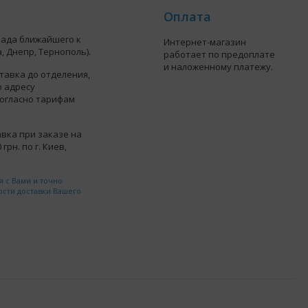
Оплата
лада ближайшего к
Интернет-магазин
, Днепр, Тернополь).
работает по предоплате
и наложенному платежу.
тавка до отделения,
о адресу
согласно тарифам
вка при заказе на
грн. по г. Киев,
 с Вами и точно
ости доставки Вашего