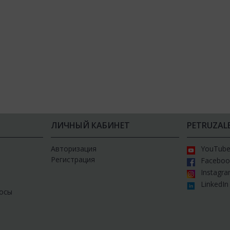
ЛИЧНЫЙ КАБИНЕТ
PETRUZAL
Авторизация
YouTub
Регистрация
Faceboo
Instagr
LinkedIn
осы