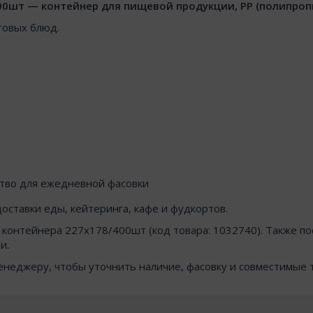
00шт — контейнер для пищевой продукции, PP (полипропи
товых блюд.
ство для ежедневной фасовки
оставки еды, кейтеринга, кафе и фудкортов.
 контейнера 227х178/400шт (код товара: 1032740). Также 
и.
менеджеру, чтобы уточнить наличие, фасовку и совместимые 