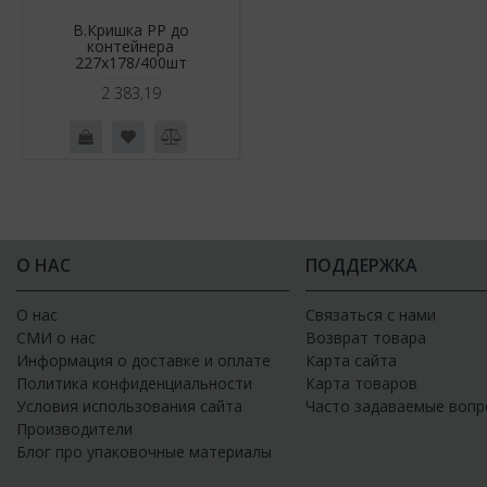
В.Кришка РР до
контейнера
227х178/400шт
2 383,19
О НАС
ПОДДЕРЖКА
О нас
Связаться с нами
СМИ о нас
Возврат товара
Информация о доставке и оплате
Карта сайта
Политика конфиденциальности
Карта товаров
Условия использования сайта
Часто задаваемые вопр
Производители
Блог про упаковочные материалы