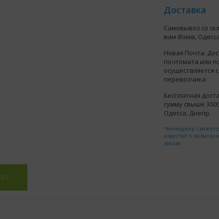
Доставка
Самовывоз со ск
вам (Киев, Одесса
Новая Почта. Дос
почтомата или п
осуществляется 
перевозчика
Бесплатная доста
сумму свыше 3000 
Одесса, Днепр.
*менеджер свяжется
известит о возможн
заказа
(0)