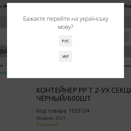
ь актуальные цены при оформлении заказа. Также обращ
быть увеличены. Благодарим за понимание!
Бажаєте перейти на українську
РУС
мову?
РУС
ВАНИЕ УПАКОВКИ
КЛИЕНТАМ
УКР
ые
Контейнеры под запайку
Контейнеры пластиковые прямоугольные 
нер РР Т 2-ух секционный 227х178х40 чёрный/600шт
КОНТЕЙНЕР РР Т 2-УХ СЕК
ЧЁРНЫЙ/600ШТ
Код товара:
1033124
Модель:
2321
В наличии