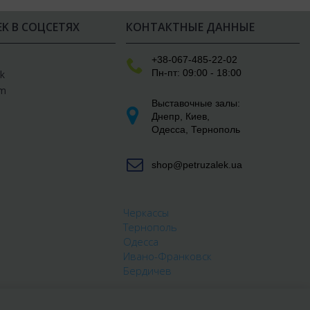
EK В СОЦСЕТЯХ
КОНТАКТНЫЕ ДАННЫЕ
e
+38-067-485-22-02
Пн-пт: 09:00 - 18:00
k
am
Выставочные залы:
Днепр
,
Киев
,
Одесса
,
Тернополь
shop@petruzalek.ua
Черкассы
Тернополь
Одесса
Ивано-Франковск
Бердичев