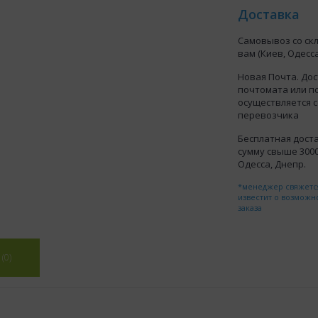
Доставка
Самовывоз со ск
вам (Киев, Одесса
Новая Почта. Дос
почтомата или п
осуществляется 
перевозчика
Бесплатная доста
сумму свыше 3000 
Одесса, Днепр.
*менеджер свяжется
известит о возможн
заказа
(0)