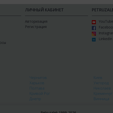
ЛИЧНЫЙ КАБИНЕТ
PETRUZAL
Авторизация
YouTub
Регистрация
Faceboo
Instagr
LinkedIn
осы
Чернигов
Киев
Харьков
Ужгород
Полтава
Николаев
Кривой Рог
Кременчуг
Днепр
Винница
Petruzalek 1999-2026