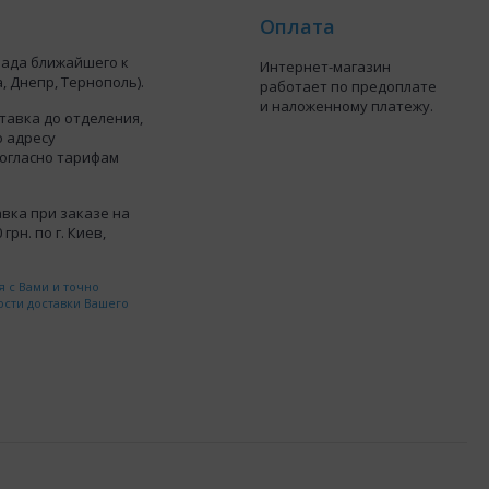
Оплата
лада ближайшего к
Интернет-магазин
, Днепр, Тернополь).
работает по предоплате
и наложенному платежу.
тавка до отделения,
о адресу
согласно тарифам
вка при заказе на
грн. по г. Киев,
 с Вами и точно
ости доставки Вашего