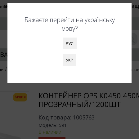
ь актуальные цены при оформлении заказа. Также обращ
быть увеличены. Благодарим за понимание!
Бажаєте перейти на українську
РУС
мову?
РУС
ВАНИЕ УПАКОВКИ
КЛИЕНТАМ
УКР
ые
Контейнеры пластиковые универсальные
Контейнеры пластиковы
КОНТЕЙНЕР OPS К0450 45
Акция
ПРОЗРАЧНЫЙ/1200ШТ
Код товара:
1005763
Модель:
591
В наличии