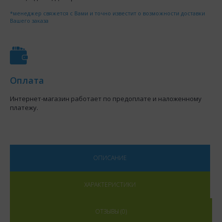
*менеджер свяжется с Вами и точно известит о возможности доставки
Вашего заказа
Оплата
Интернет-магазин работает по предоплате и наложенному
платежу.
ОПИСАНИЕ
ХАРАКТЕРИСТИКИ
ОТЗЫВЫ (0)