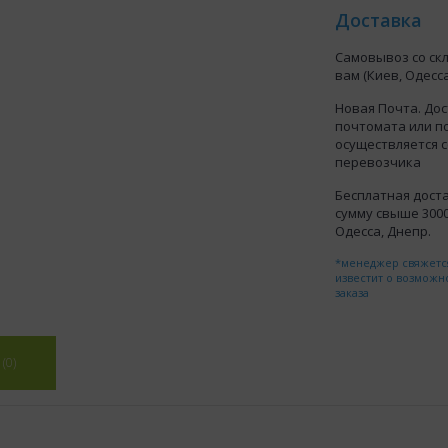
Доставка
Самовывоз со ск
вам (Киев, Одесса
Новая Почта. Дос
почтомата или п
осуществляется 
перевозчика
Бесплатная доста
сумму свыше 3000 
Одесса, Днепр.
*менеджер свяжется
известит о возможн
заказа
(0)