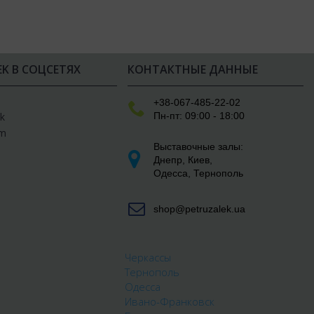
EK В СОЦСЕТЯХ
КОНТАКТНЫЕ ДАННЫЕ
e
+38-067-485-22-02
Пн-пт: 09:00 - 18:00
k
am
Выставочные залы:
Днепр
,
Киев
,
Одесса
,
Тернополь
shop@petruzalek.ua
Черкассы
Тернополь
Одесса
Ивано-Франковск