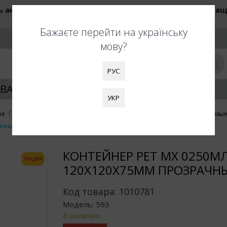
ь актуальные цены при оформлении заказа. Также обращ
быть увеличены. Благодарим за понимание!
Бажаєте перейти на українську
РУС
мову?
РУС
ВАНИЕ УПАКОВКИ
КЛИЕНТАМ
УКР
ые
Контейнеры пластиковые универсальные
Контейнеры пластиковые
рачный/450шт
КОНТЕЙНЕР РЕТ МХ 0250М
Акция
120Х120Х75ММ ПРОЗРАЧН
Код товара:
1010781
Модель:
593
В наличии