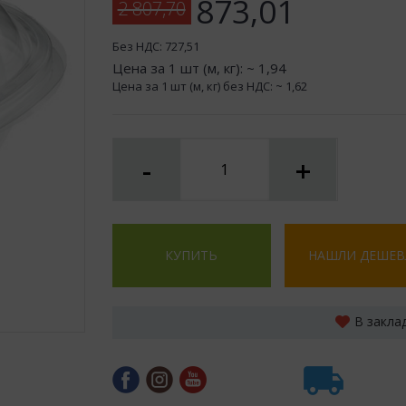
873,01
2 807,70
Без НДС:
727,51
Цена за 1 шт (м, кг): ~
1,94
Цена за 1 шт (м, кг) без НДС: ~
1,62
-
+
КУПИТЬ
НАШЛИ ДЕШЕВ
В закла