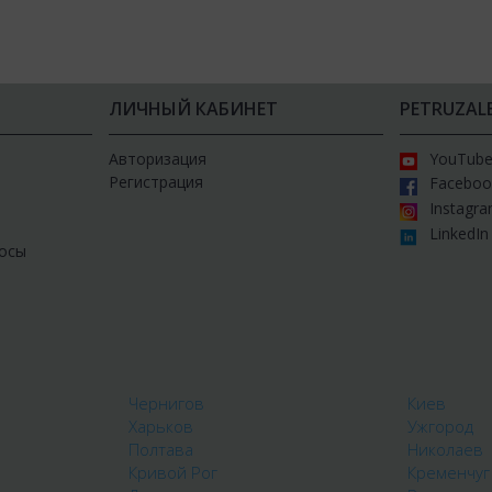
ЛИЧНЫЙ КАБИНЕТ
PETRUZAL
Авторизация
YouTub
Регистрация
Faceboo
Instagr
LinkedIn
осы
Чернигов
Киев
Харьков
Ужгород
Полтава
Николаев
Кривой Рог
Кременчуг