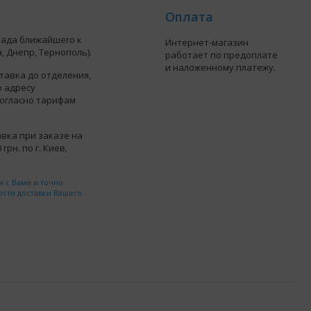
Оплата
лада ближайшего к
Интернет-магазин
, Днепр, Тернополь).
работает по предоплате
и наложенному платежу.
тавка до отделения,
о адресу
согласно тарифам
вка при заказе на
грн. по г. Киев,
 с Вами и точно
ости доставки Вашего