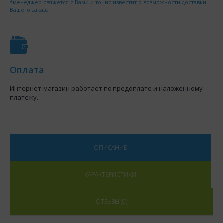
*менеджер свяжется с Вами и точно известит о возможности доставки
Вашего заказа
Оплата
Интернет-магазин работает по предоплате и наложенному
платежу.
ОПИСАНИЕ
ХАРАКТЕРИСТИКИ
ОТЗЫВЫ (0)