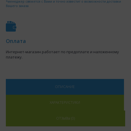
*менеджер свяжется с Вами и точно известит о возможности доставки
Вашего заказа
Оплата
Интернет-магазин работает по предоплате и наложенному
платежу.
ОПИСАНИЕ
ХАРАКТЕРИСТИКИ
ОТЗЫВЫ (0)