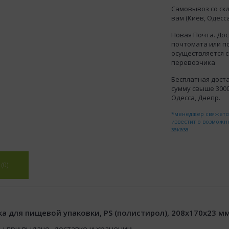
Самовывоз со ск
вам (Киев, Одесса
Новая Почта. Дос
почтомата или п
осуществляется 
перевозчика
Бесплатная доста
сумму свыше 3000 
Одесса, Днепр.
*менеджер свяжется
известит о возможн
заказа
(0)
 для пищевой упаковки, PS (полистирол), 208x170x23 мм
 при выдаче, доставке и хранении.