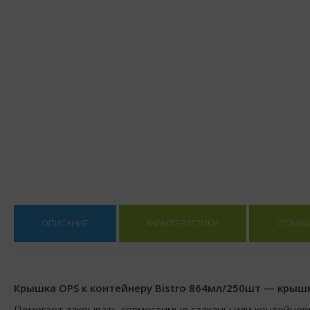
ОПИСАНИЕ
ХАРАКТЕРИСТИКИ
ОТЗЫВЫ 
Крышка OPS к контейнеру Bistro 864мл/250шт — крышка
Помогает закрывать совместимые стаканы или контейнеры