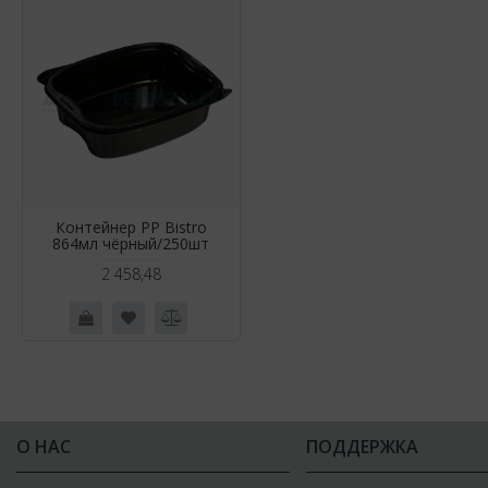
Контейнер РР Bistro
864мл чёрный/250шт
2 458,48
О НАС
ПОДДЕРЖКА