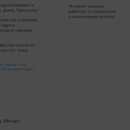
лада ближайшего к
Интернет-магазин
, Днепр, Тернополь).
работает по предоплате
и наложенному платежу.
тавка до отделения,
о адресу
согласно тарифам
вка при заказе на
грн. по г. Киев,
 с Вами и точно
ости доставки Вашего
, 250 шт.