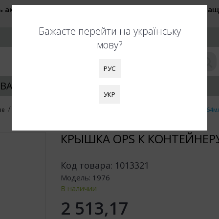
ь актуальные цены при оформлении заказа. Также обращ
быть увеличены. Благодарим за понимание!
Бажаєте перейти на українську
РУС
мову?
РУС
ВАНИЕ УПАКОВКИ
КЛИЕНТАМ
УКР
ые
Контейнеры Bistro и крышки
Крышка OPS к контейнеру Bistro 864м
КРЫШКА OPS К КОНТЕЙНЕР
Код товара:
1013321
Модель:
1976
В наличии
2 513,17