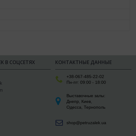
EK В СОЦСЕТЯХ
КОНТАКТНЫЕ ДАННЫЕ
e
+38-067-485-22-02
Пн-пт: 09:00 - 18:00
k
am
Выставочные залы:
Днепр
,
Киев
,
Одесса
,
Тернополь
shop@petruzalek.ua