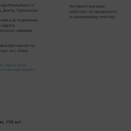
лада ближайшего к
Интернет-магазин
, Днепр, Тернополь).
работает по предоплате
и наложенному платежу.
тавка до отделения,
о адресу
согласно тарифам
вка при заказе на
грн. по г. Киев,
 с Вами и точно
ости доставки Вашего
м, 150 шт.