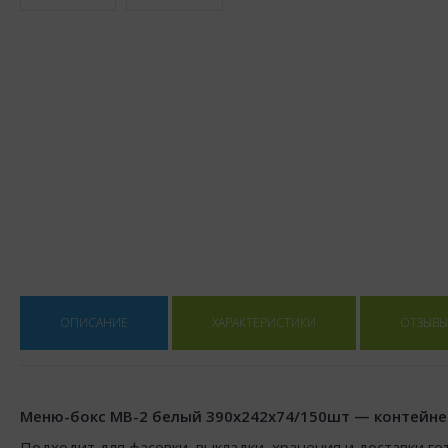
ОПИСАНИЕ
ХАРАКТЕРИСТИКИ
ОТЗЫВЫ 
Меню-бокс МВ-2 белый 390х242х74/150шт — контейнер 
Подходит для фасовки, выкладки, хранения и доставки го