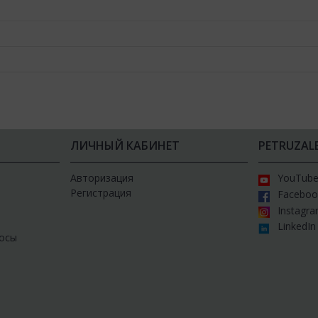
ЛИЧНЫЙ КАБИНЕТ
PETRUZAL
Авторизация
YouTub
Регистрация
Faceboo
Instagr
LinkedIn
осы