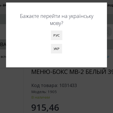
ь актуальные цены при оформлении заказа. Также обращ
быть увеличены. Благодарим за понимание!
Бажаєте перейти на українську
РУС
мову?
РУС
ВАНИЕ УПАКОВКИ
КЛИЕНТАМ
УКР
 вспененного полистирола
Меню-бокс МВ-2 белый 390х242х74/150шт
МЕНЮ-БОКС МВ-2 БЕЛЫЙ 3
Код товара:
1031433
Модель:
1905
В наличии
915,46