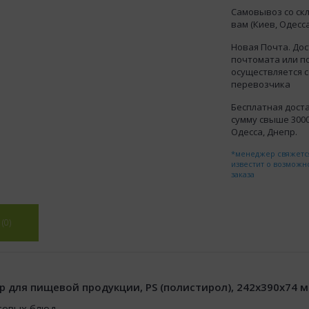
Самовывоз со ск
вам (Киев, Одесса
Новая Почта. Дос
почтомата или п
осуществляется 
перевозчика
Бесплатная доста
сумму свыше 3000 
Одесса, Днепр.
*менеджер свяжется
известит о возможн
заказа
(0)
для пищевой продукции, PS (полистирол), 242x390x74 м
товых блюд.