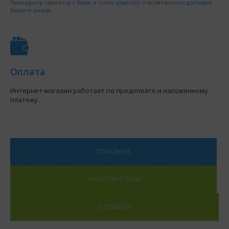
*менеджер свяжется с Вами и точно известит о возможности доставки
Вашего заказа
Оплата
Интернет-магазин работает по предоплате и наложенному
платежу.
ОПИСАНИЕ
ХАРАКТЕРИСТИКИ
ОТЗЫВЫ (0)