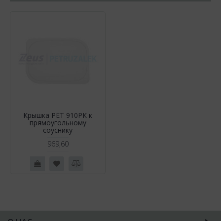
Крышка PЕТ 910РК к
прямоугольному
соуснику
969,60