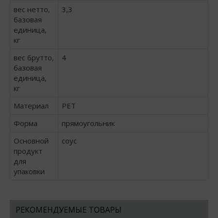
вес нетто,
3,3
базовая
единица,
кг
вес брутто,
4
базовая
единица,
кг
Материал
PET
Форма
прямоугольник
Основной
соус
продукт
для
упаковки
РЕКОМЕНДУЕМЫЕ ТОВАРЫ