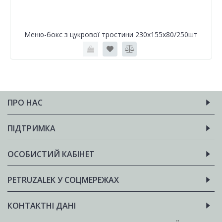
Меню-бокс з цукрової тростини 230х155х80/250шт
ПРО НАС
ПІДТРИМКА
ОСОБИСТИЙ КАБІНЕТ
PETRUZALEK У СОЦМЕРЕЖАХ
КОНТАКТНІ ДАНІ