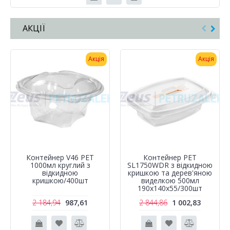
АКЦІЇ
Акція
Акція
Контейнер V46 PET
Контейнер РЕТ
1000мл круглий з
SL1750WDR з відкидною
відкидною
кришкою та дерев'яною
кришкою/400шт
виделкою 500мл
190х140х55/300шт
2 184,94
987,61
2 844,86
1 002,83