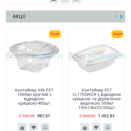
АКЦІЇ
Акція
Акція
Контейнер V46 PET
Контейнер РЕТ
1000мл круглий з
SL1750WDR з відкидною
відкидною
кришкою та дерев'яною
кришкою/400шт
виделкою 500мл
190х140х55/300шт
2 184,94
987,61
2 844,86
1 002,83