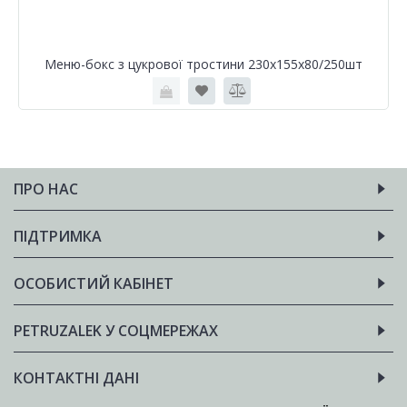
Меню-бокс з цукрової тростини 230х155х80/250шт
ПРО НАС
ПІДТРИМКА
ОСОБИСТИЙ КАБІНЕТ
PETRUZALEK У СОЦМЕРЕЖАХ
КОНТАКТНІ ДАНІ