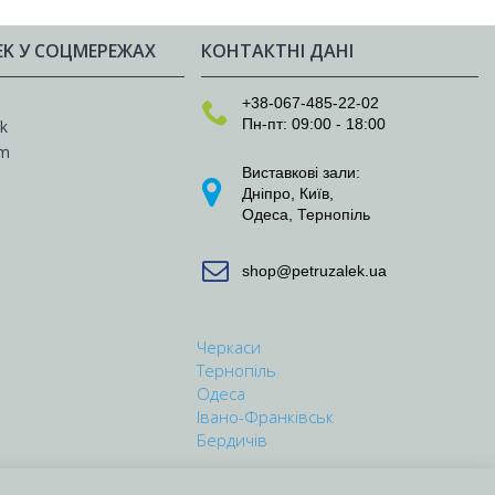
EK У СОЦМЕРЕЖАХ
КОНТАКТНІ ДАНІ
e
+38-067-485-22-02
Пн-пт: 09:00 - 18:00
k
am
Виставкові зали:
Дніпро
,
Київ
,
Одеса
,
Тернопіль
shop@petruzalek.ua
Черкаси
Тернопіль
Одеса
Івано-Франківськ
Бердичів