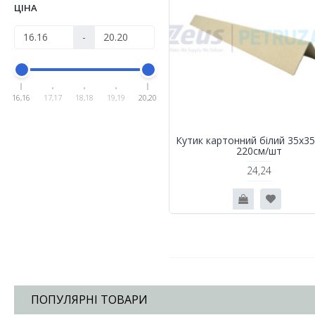
ЦІНА
-
16,16
17,17
18,18
19,19
20,20
Кутик картонний білий 35x3
220см/шт
24,24
ПОПУЛЯРНІ ТОВАРИ