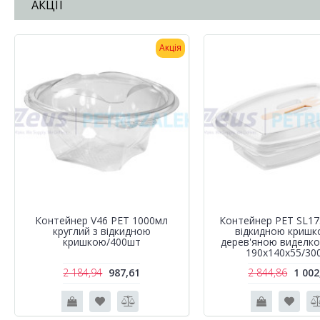
АКЦІЇ
Акція
Контейнер V46 PET 1000мл
Контейнер РЕТ SL1
круглий з відкидною
відкидною кришк
кришкою/400шт
дерев'яною виделк
190х140х55/30
2 184,94
987,61
2 844,86
1 002