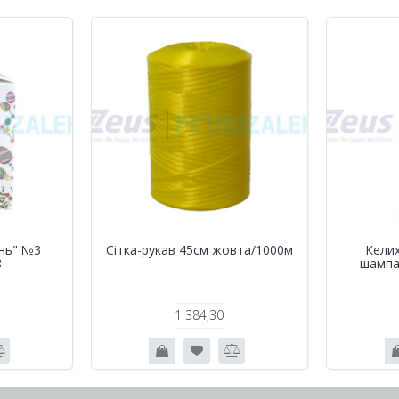
нь" №3
Сітка-рукав 45см жовта/1000м
Келих
8
шампа
1 384,30