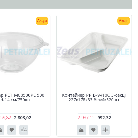
Акція
Акція
ер РЕТ MC0500PE 500
Контейнер РР B-9410C 3-секціі
 d-14 см/750шт
227х178х33 білий/320шт
559,82
2 803,02
2 937,12
992,32