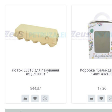
Лоток Е3310 для пакування
Коробка "Великде
яєць/100шт
140х140х18
844,37
17,36