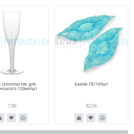
 склопластик для
Бахіли ПЕ/100шт
нського 120мл/шт
7,90
82,56