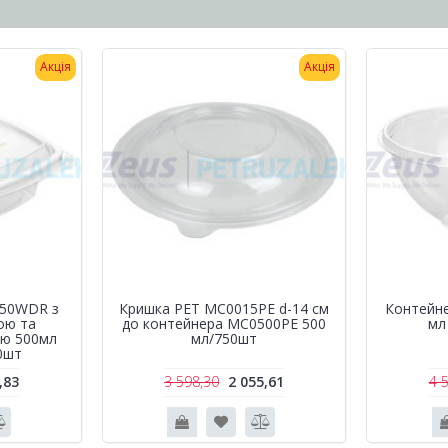
Акція
Акція
750WDR з
Кришка РЕТ MC0015PE d-14 см
Контейн
ою та
до контейнера MC0500PE 500
мл
ою 500мл
мл/750шт
0шт
,83
3 598,30
2 055,61
4 