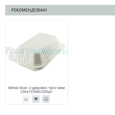
РЕКОМЕНДОВАНІ
Меню-бокс з цукрової тростини
230х155х80/250шт