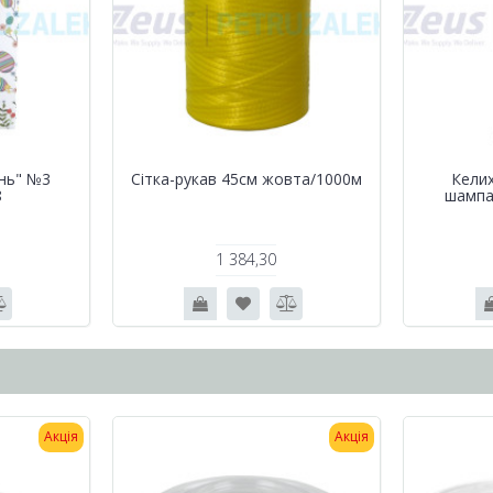
нь" №3
Сітка-рукав 45см жовта/1000м
Келих
8
шампа
1 384,30
Акція
Акція