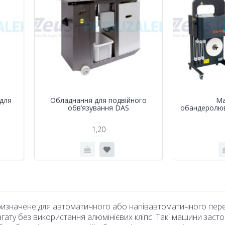
для
Обладнання для подвійного
Ма
обв’язування DAS
обандеролюв
1,20
изначене для автоматичного або напівавтоматичного перев’
гату без використання алюмінієвих кліпс. Такі машини зас