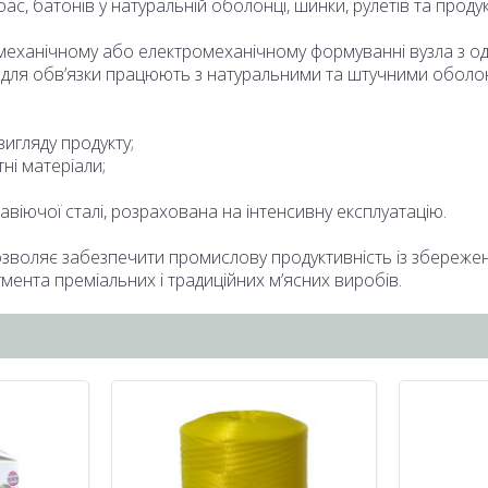
с, батонів у натуральній оболонці, шинки, рулетів та продук
механічному або електромеханічному формуванні вузла з од
 для обв’язки працюють з натуральними та штучними оболон
игляду продукту;
ні матеріали;
жавіючої сталі, розрахована на інтенсивну експлуатацію.
зволяє забезпечити промислову продуктивність із збережен
мента преміальних і традиційних м’ясних виробів.