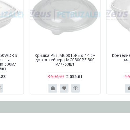
750WDR з
Кришка РЕТ MC0015PE d-14 см
Контейн
ою та
до контейнера MC0500PE 500
мл
ою 500мл
мл/750шт
0шт
,83
3 598,30
2 055,61
4 