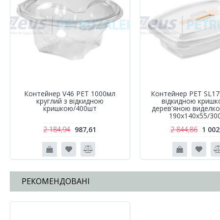
Контейнер V46 PET 1000мл
Контейнер РЕТ SL1
круглий з відкидною
відкидною кришк
кришкою/400шт
дерев'яною виделк
190х140х55/30
2 184,94
987,61
2 844,86
1 002
РЕКОМЕНДОВАНІ