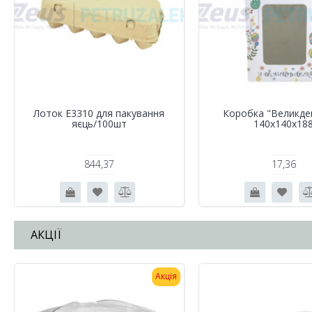
Лоток Е3310 для пакування
Коробка "Великде
яєць/100шт
140х140х18
844,37
17,36
АКЦІЇ
Акція