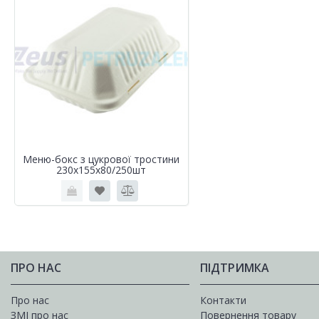
Меню-бокс з цукрової тростини
230х155х80/250шт
ПРО НАС
ПІДТРИМКА
Про нас
Контакти
ЗМІ про нас
Повернення товару