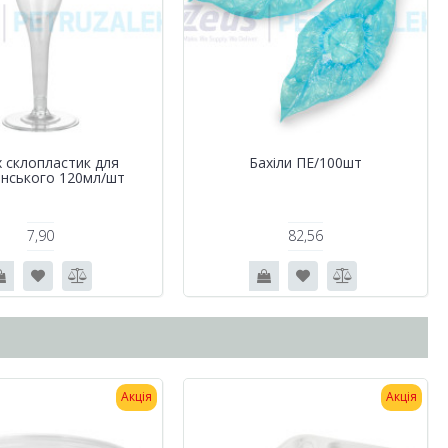
 склопластик для
Бахіли ПЕ/100шт
нського 120мл/шт
7,90
82,56
Акція
Акція