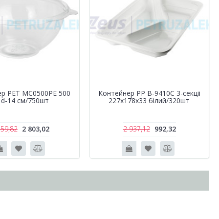
ер РЕТ MC0500PE 500
Контейнер РР B-9410C 3-секціі
 d-14 см/750шт
227х178х33 білий/320шт
559,82
2 803,02
2 937,12
992,32