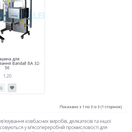
шина для
ання Bandall BA 32-
50
1,20
Показано з 1 по 3 із 3 (1 сторінок)
язування ковбасних виробів, делікатесів та іншої
тосовуються у м’ясопереробній промисловості для