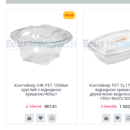
Акція
Контейнер V46 PET 1000мл
Контейнер РЕТ SL1
круглий з відкидною
відкидною кришк
кришкою/400шт
дерев'яною виделк
190х140х55/30
2 184,94
987,61
2 844,86
1 002