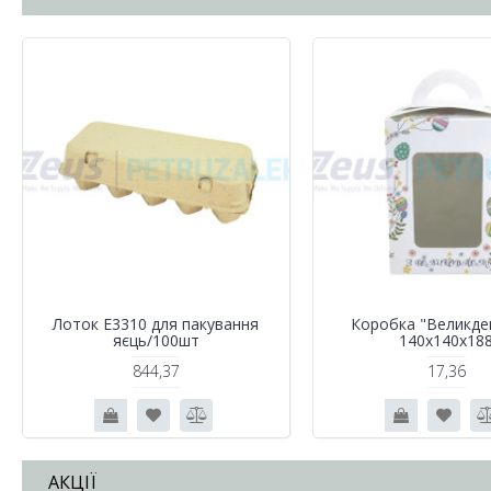
Лоток Е3310 для пакування
Коробка "Великде
яєць/100шт
140х140х18
844,37
17,36
АКЦІЇ