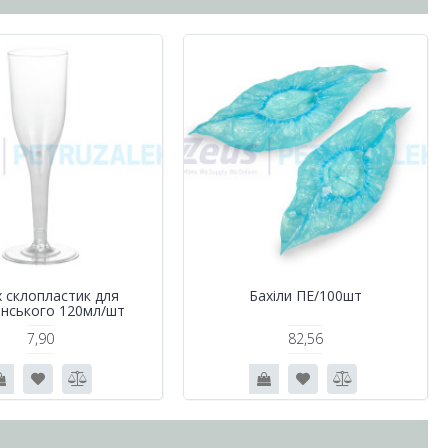
 склопластик для
Бахіли ПЕ/100шт
нського 120мл/шт
7,90
82,56