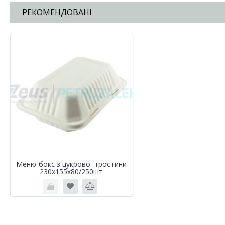
РЕКОМЕНДОВАНІ
Меню-бокс з цукрової тростини
230х155х80/250шт