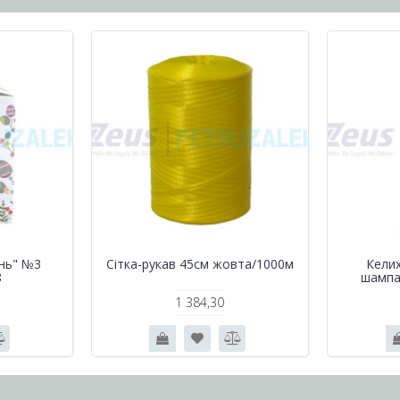
нь" №3
Сітка-рукав 45см жовта/1000м
Келих
8
шампа
1 384,30