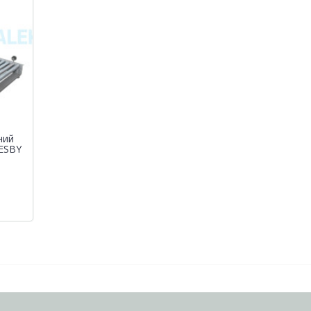
ний
ESBY