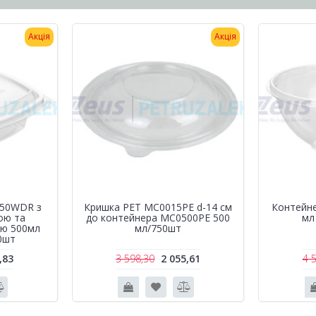
Акція
Акція
750WDR з
Кришка РЕТ MC0015PE d-14 см
Контейн
ою та
до контейнера MC0500PE 500
мл
ою 500мл
мл/750шт
0шт
,83
3 598,30
2 055,61
4 