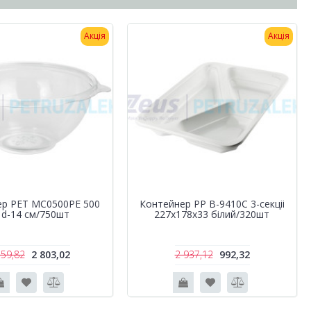
Акція
Акція
ер РЕТ MC0500PE 500
Контейнер РР B-9410C 3-секціі
 d-14 см/750шт
227х178х33 білий/320шт
559,82
2 803,02
2 937,12
992,32