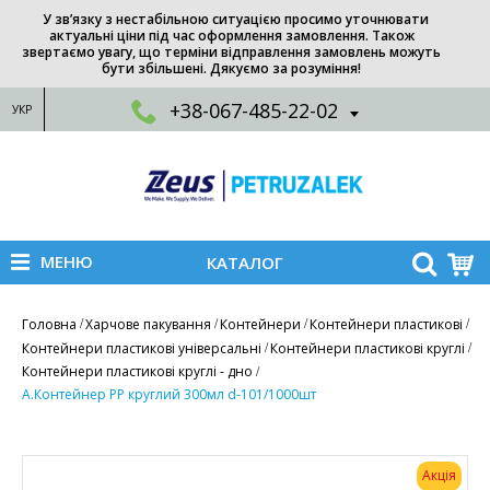
У зв’язку з нестабільною ситуацією просимо уточнювати
актуальні ціни під час оформлення замовлення. Також
звертаємо увагу, що терміни відправлення замовлень можуть
бути збільшені. Дякуємо за розуміння!
+38-067-485-22-02
УКР
МЕНЮ
КАТАЛОГ
Головна
Харчове пакування
Контейнери
Контейнери пластикові
Контейнери пластикові універсальні
Контейнери пластикові круглі
Контейнери пластикові круглі - дно
A.Контейнер PP круглий 300мл d-101/1000шт
Акція