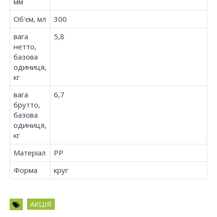
мм
Об'єм, мл
300
вага
5,8
нетто,
базова
одиниця,
кг
вага
6,7
брутто,
базова
одиниця,
кг
Матеріал
PP
Форма
круг
АКЦІЯ