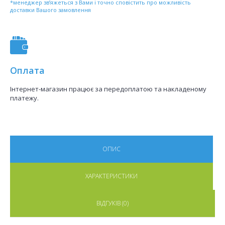
*менеджер зв’яжеться з Вами і точно сповістить про можливість
доставки Вашого замовлення
Оплата
Інтернет-магазин працює за передоплатою та накладеному
платежу.
ОПИС
ХАРАКТЕРИСТИКИ
ВІДГУКІВ (0)