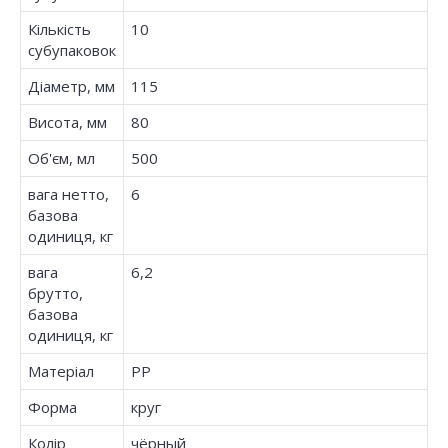
Кількість
10
субупаковок
Діаметр, мм
115
Висота, мм
80
Об'єм, мл
500
вага нетто,
6
базова
одиниця, кг
вага
6,2
брутто,
базова
одиниця, кг
Матеріал
PP
Форма
круг
Колір
чёрный