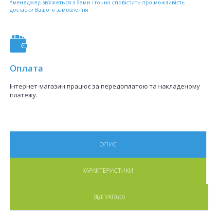
*менеджер зв’яжеться з Вами і точно сповістить про можливість
доставки Вашого замовлення
Оплата
Інтернет-магазин працює за передоплатою та накладеному
платежу.
ОПИС
ХАРАКТЕРИСТИКИ
ВІДГУКІВ (0)