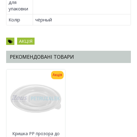
для
упаковки
Колір
чёрный
АКЦІЯ
РЕКОМЕНДОВАНІ ТОВАРИ
Акція
Кришка РР прозора до