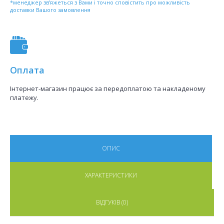
*менеджер зв’яжеться з Вами і точно сповістить про можливість
доставки Вашого замовлення
Оплата
Інтернет-магазин працює за передоплатою та накладеному
платежу.
ОПИС
ХАРАКТЕРИСТИКИ
ВІДГУКІВ (0)