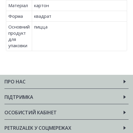
Матеріал
картон
Форма
квадрат
Основний
пицца
продукт
для
упаковки
ПРО НАС
ПІДТРИМКА
ОСОБИСТИЙ КАБІНЕТ
PETRUZALEK У СОЦМЕРЕЖАХ