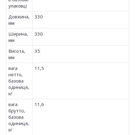
упаковці
Довжина,
330
мм
Ширина,
330
мм
Висота,
35
мм
вага
11,5
нетто,
базова
одиниця,
кг
вага
11,6
брутто,
базова
одиниця,
кг