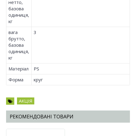
нетто,
базова
одиниця,
кг
вага
3
брутто,
базова
одиниця,
кг
Матеріал
PS
Форма
круг
АКЦІЯ
РЕКОМЕНДОВАНІ ТОВАРИ