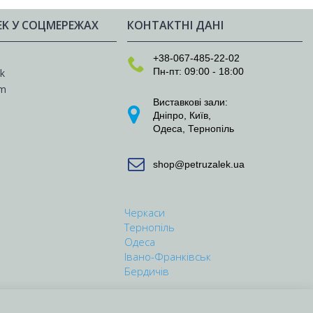
EK У СОЦМЕРЕЖАХ
КОНТАКТНІ ДАНІ
e
+38-067-485-22-02
Пн-пт: 09:00 - 18:00
k
am
Виставкові зали:
Дніпро
,
Київ
,
Одеса
,
Тернопіль
shop@petruzalek.ua
Черкаси
Тернопіль
Одеса
Івано-Франківськ
Бердичів