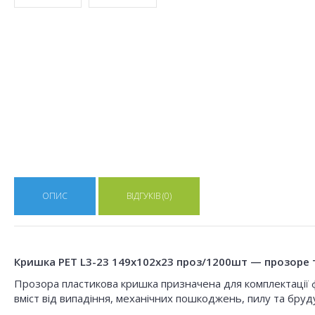
ОПИС
ВІДГУКІВ (0)
Кришка PET L3-23 149x102x23 проз/1200шт — прозоре та
Прозора пластикова кришка призначена для комплектації ф
вміст від випадіння, механічних пошкоджень, пилу та бруду