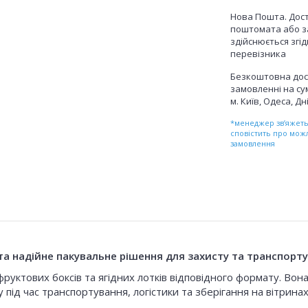
Нова Пошта. Дост
поштомата або з
здійснюється згі
перевізника
Безкоштовна дос
замовленні на сум
м. Київ, Одеса, Дн
*менеджер зв’яжетьс
сповістить про мож
замовлення
 надійне пакувальне рішення для захисту та транспортува
руктових боксів та ягідних лотків відповідного формату. Вон
 під час транспортування, логістики та зберігання на вітринах