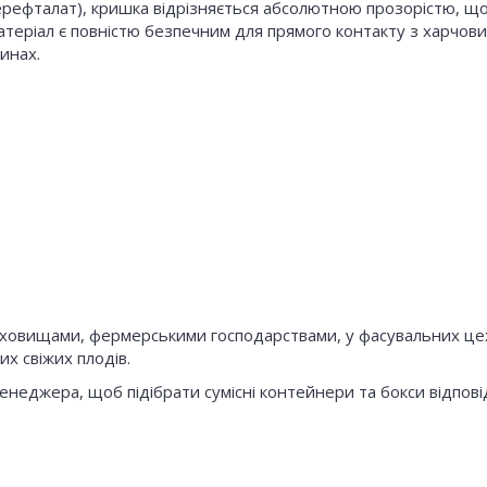
ерефталат), кришка відрізняється абсолютною прозорістю, що
Матеріал є повністю безпечним для прямого контакту з харчов
инах.
ховищами, фермерськими господарствами, у фасувальних цеха
их свіжих плодів.
енеджера, щоб підібрати сумісні контейнери та бокси відпові