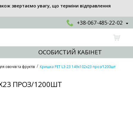
акож звертаємо увагу, що терміни відправлення
+38-067-485-22-02
ОСОБИСТИЙ КАБІНЕТ
я овочів та фруктів
Кришка PET L3-23 149x102x23 проз/1200шт
2X23 ПРОЗ/1200ШТ