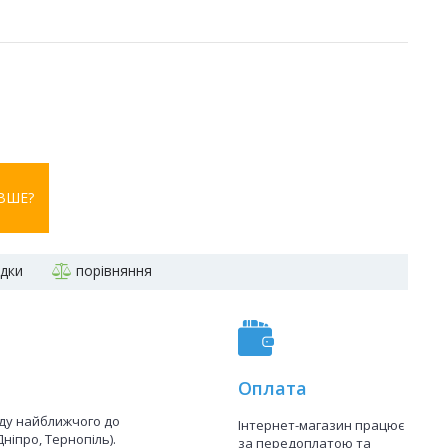
ВШЕ?
адки
порівняння
Оплата
аду найближчого до
Інтернет-магазин працює
Дніпро, Тернопіль).
за передоплатою та