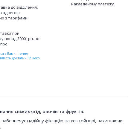
накладеному платежу.
авка до відділення,
а адресою
дно з тарифами
тавка при
у понад 3000 грн. по
іпро.
я з Вами і точно
ливість доставки Вашого
ння свіжих ягід, овочів та фруктів.
а забезпечує надійну фіксацію на контейнері, захищаючи
.