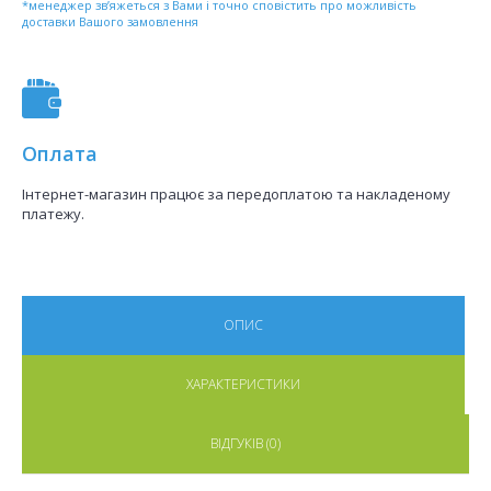
*менеджер зв’яжеться з Вами і точно сповістить про можливість
доставки Вашого замовлення
Оплата
Інтернет-магазин працює за передоплатою та накладеному
платежу.
ОПИС
ХАРАКТЕРИСТИКИ
ВІДГУКІВ (0)