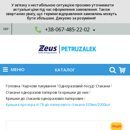
У зв’язку з нестабільною ситуацією просимо уточнювати
актуальні ціни під час оформлення замовлення. Також
звертаємо увагу, що терміни відправлення замовлень можуть
бути збільшені. Дякуємо за розуміння!
+38-067-485-22-02
УКР
МЕНЮ
КАТАЛОГ
Головна
Харчове пакування
Одноразовий посуд
Стакани
Стакани одноразові паперові та кришки до них
Кришки до стаканів одноразових паперових
Кришка прозора d-78 до паперового стакана 330мл/2000шт
Акція