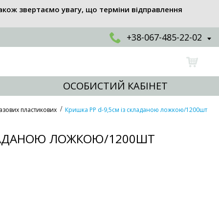
акож звертаємо увагу, що терміни відправлення
+38-067-485-22-02
ОСОБИСТИЙ КАБІНЕТ
азових пластикових
Кришка РР d-9,5см із складаною ложкою/1200шт
КЛАДАНОЮ ЛОЖКОЮ/1200ШТ