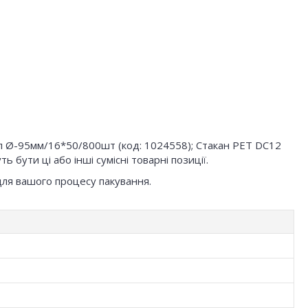
мл Ø-95мм/16*50/800шт (код: 1024558); Стакан РЕТ DC12
ути ці або інші сумісні товарні позиції.
для вашого процесу пакування.