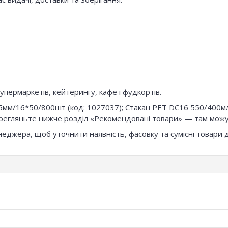
упермаркетів, кейтерингу, кафе і фудкортів.
-95мм/16*50/800шт (код: 1027037); Стакан РЕТ DC16 550/400
гляньте нижче розділ «Рекомендовані товари» — там можуть б
неджера, щоб уточнити наявність, фасовку та сумісні товари 