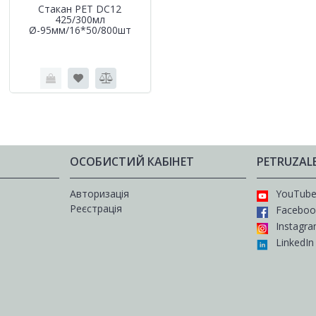
Стакан РЕТ DC12
425/300мл
Ø-95мм/16*50/800шт
ОСОБИСТИЙ КАБІНЕТ
PETRUZAL
Авторизація
YouTub
Реєстрація
Faceboo
Instagr
LinkedIn