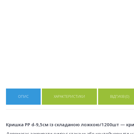
ОПИС
ХАРАКТЕРИСТИКИ
ВІДГУКІВ (0)
Кришка РР d-9,5см із складаною ложкою/1200шт — кришк
Допомагає закривати сумісні стакани або контейнери під ча