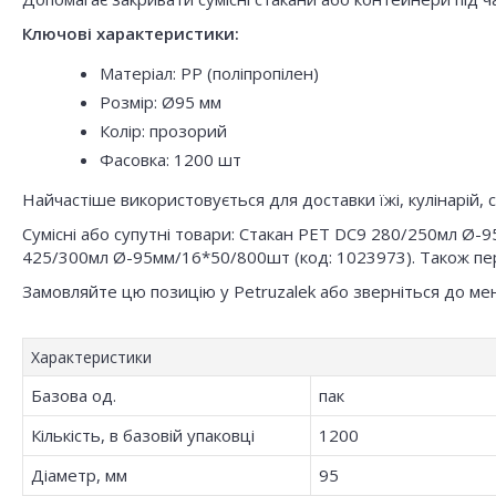
Ключові характеристики:
Матеріал: PP (поліпропілен)
Розмір: Ø95 мм
Колір: прозорий
Фасовка: 1200 шт
Найчастіше використовується для доставки їжі, кулінарій, с
Сумісні або супутні товари: Стакан РЕТ DC9 280/250мл Ø
425/300мл Ø-95мм/16*50/800шт (код: 1023973). Також пере
Замовляйте цю позицію у Petruzalek або зверніться до ме
Характеристики
Базова од.
пак
Кількість, в базовій упаковці
1200
Діаметр, мм
95