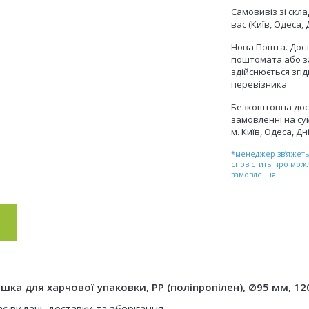
Самовивіз зі скл
вас (Київ, Одеса, 
Нова Пошта. Дост
поштомата або з
здійснюється згі
перевізника
Безкоштовна дос
замовленні на сум
м. Київ, Одеса, Дн
*менеджер зв’яжетьс
сповістить про мож
замовлення
а для харчової упаковки, PP (поліпропілен), Ø95 мм, 12
с видачі, доставки та зберігання.