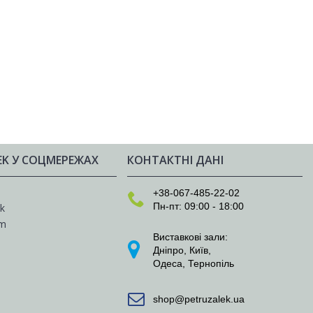
EK У СОЦМЕРЕЖАХ
КОНТАКТНІ ДАНІ
e
+38-067-485-22-02
Пн-пт: 09:00 - 18:00
k
am
Виставкові зали:
Дніпро
,
Київ
,
Одеса
,
Тернопіль
shop@petruzalek.ua