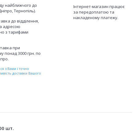
аду найближчого до
Інтернет-магазин працює
Дніпро, Тернопіль).
за передоплатою та
накладеному платежу.
авка до відділення,
а адресою
дно з тарифами
тавка при
у понад 3000 грн. по
іпро.
я з Вами і точно
ливість доставки Вашого
00 шт.