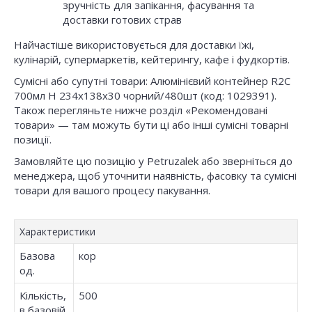
зручність для запікання, фасування та
доставки готових страв
Найчастіше використовується для доставки їжі,
кулінарій, супермаркетів, кейтерингу, кафе і фудкортів.
Сумісні або супутні товари: Алюмінієвий контейнер R2C
700мл Н 234х138х30 чорний/480шт (код: 1029391).
Також перегляньте нижче розділ «Рекомендовані
товари» — там можуть бути ці або інші сумісні товарні
позиції.
Замовляйте цю позицію у Petruzalek або зверніться до
менеджера, щоб уточнити наявність, фасовку та сумісні
товари для вашого процесу пакування.
Характеристики
Базова
кор
од.
Кількість,
500
в базовій