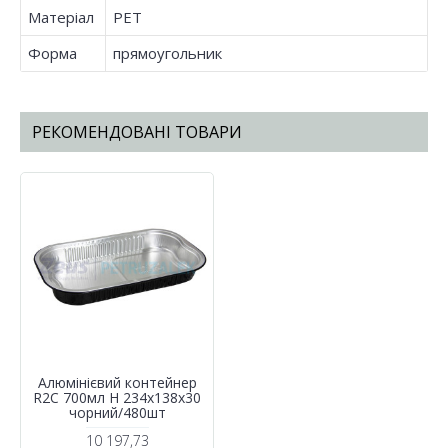
Матеріал
PET
Форма
прямоугольник
РЕКОМЕНДОВАНІ ТОВАРИ
Алюмінієвий контейнер
R2C 700мл Н 234х138х30
чорний/480шт
10 197,73