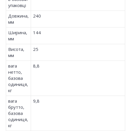
упаковці
Довжина,
240
мм
Ширина,
144
мм
Висота,
25
мм
вага
8,8
нетто,
базова
одиниця,
кг
вага
9,8
брутто,
базова
одиниця,
кг