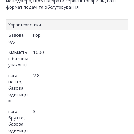
менеджера, щоб підібрати сервісні товари під ваш
формат подачі та обслуговування.
Характеристики
Базова
кор
од.
Кількість,
1000
в базовій
упаковці
вага
2,8
нетто,
базова
одиниця,
кг
вага
3
брутто,
базова
одиниця,