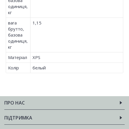
базова
одиниця,
кг
вага
1,15
брутто,
базова
одиниця,
кг
Матеріал
XPS
Колір
белый
ПРО НАС
ПІДТРИМКА