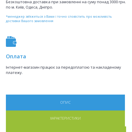
Безкоштовна доставка при замовленні на суму понад 3000 грн.
по м. Київ, Одеса, Дніпро.
*менеджер зв’яжеться з Вами і точно сповістить про можливість
доставки Вашого замовлення
Оплата
Інтернет-магазин працює за передоплатою та накладеному
платежу.
ОПИС
ХАРАКТЕРИСТИКИ