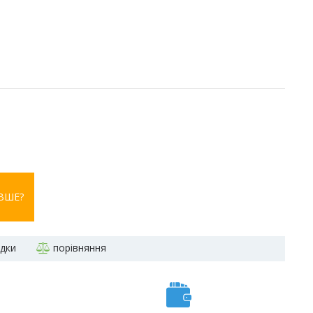
ВШЕ?
адки
порівняння