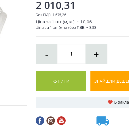
2 010,31
Без ПДВ:
1 675,26
Ціна за 1 шт (м, кг): ~
10,06
Ціна за 1 шт (м, кг) без ПДВ: ~
8,38
-
+
КУПИТИ
ЗНАЙШЛИ ДЕШЕ
В закл