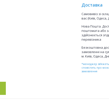
Доставка
Самовивіз зі скл
вас (Київ, Одеса, 
Нова Пошта. Дост
поштомата або з
здійснюється згі
перевізника
Безкоштовна дос
замовленні на сум
м. Київ, Одеса, Дн
*менеджер зв’яжетьс
сповістить про мож
замовлення