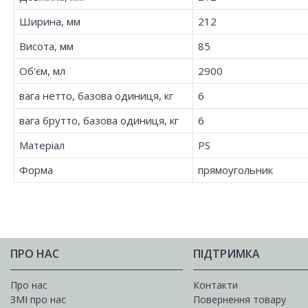
Ширина, мм
212
Висота, мм
85
Об'єм, мл
2900
вага нетто, базова одиниця, кг
6
вага брутто, базова одиниця, кг
6
Матеріал
PS
Форма
прямоугольник
ПРО НАС
ПІДТРИМКА
Про нас
Контакти
ЗМІ про нас
Повернення товару