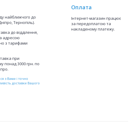
Оплата
аду найближчого до
Інтернет-магазин працює
Дніпро, Тернопіль).
за передоплатою та
накладеному платежу.
авка до відділення,
а адресою
дно з тарифами
тавка при
у понад 3000 грн. по
іпро.
я з Вами і точно
ливість доставки Вашого