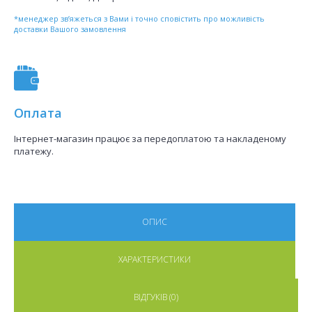
*менеджер зв’яжеться з Вами і точно сповістить про можливість
доставки Вашого замовлення
Оплата
Інтернет-магазин працює за передоплатою та накладеному
платежу.
ОПИС
ХАРАКТЕРИСТИКИ
ВІДГУКІВ (0)