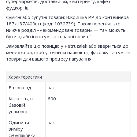
супермаркетів, доставки їжі, кейтерингу, кафе і
фудкортів.
Сумісні або супутні товари: В.Кришка РР до контейнера
187х137/400шт (код: 1032739). Також перегляньте
нижче розділ «Рекомендовані товари» — там можуть
бути ці або інші сумісні товарні позиції.
Замовляйте цю позицію у Petruzalek або зверніться до
менеджера, щоб уточнити наявність, фасовку та сумісні
товари для вашого процесу пакування.
Характеристики
Базова од.
пак
Кількість, в
600
базовій
упаковці
Одиниця
пак
виміру
субупаковки