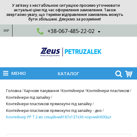
У зв’язку з нестабільною ситуацією просимо уточнювати
актуальні ціни під час оформлення замовлення. Також
звертаємо увагу, що терміни відправлення замовлень можуть
бути збільшені. Дякуємо за розуміння!
+38-067-485-22-02
УКР
МЕНЮ
КАТАЛОГ
Головна
Харчове пакування
Контейнери
Контейнери пластикові
Контейнери під запайку
Контейнери пластикові прямокутні під запайку
Контейнери пластикові прямокутні під запайку - дно
Контейнер РР Т 2-во секційний187х137х36 чорний/600шт