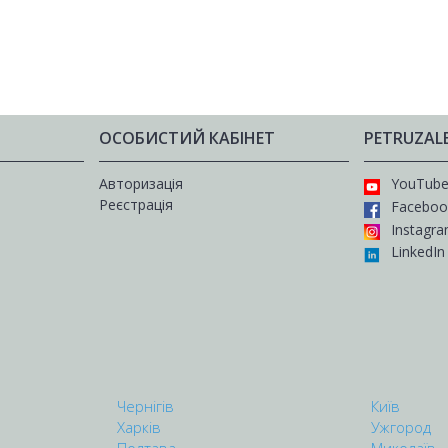
ОСОБИСТИЙ КАБІНЕТ
PETRUZAL
Авторизація
YouTub
Реєстрація
Faceboo
Instagr
LinkedIn
Чернігів
Київ
Харків
Ужгород
Полтава
Миколаїв