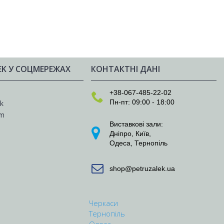
EK У СОЦМЕРЕЖАХ
КОНТАКТНІ ДАНІ
e
+38-067-485-22-02
Пн-пт: 09:00 - 18:00
k
am
Виставкові зали:
Дніпро
,
Київ
,
Одеса
,
Тернопіль
shop@petruzalek.ua
Черкаси
Тернопіль
Одеса