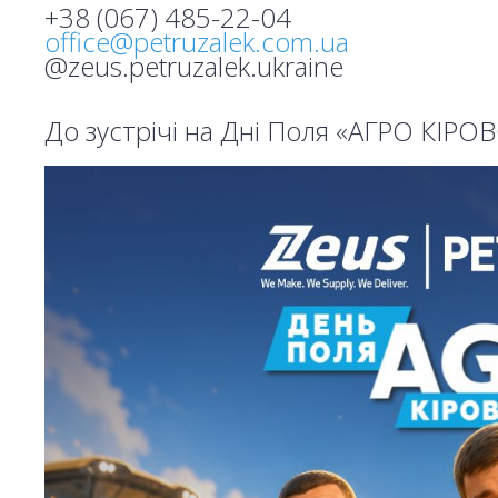
+38 (067) 485-22-04
office@petruzalek.com.ua
@zeus.petruzalek.ukraine
До зустрічі на Дні Поля «АГРО КІ