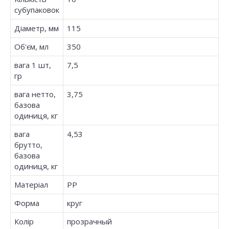
субупаковок
Діаметр, мм
115
Об'єм, мл
350
вага 1 шт,
7,5
гр
вага нетто,
3,75
базова
одиниця, кг
вага
4,53
брутто,
базова
одиниця, кг
Матеріал
PP
Форма
круг
Колір
прозрачный