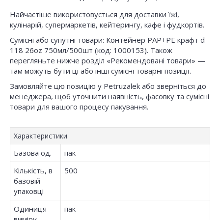
Найчастіше використовується для доставки їжі,
кулінарій, супермаркетів, кейтерингу, кафе і фудкортів.
Сумісні або супутні товари: Контейнер PAP+PE крафт d-
118 26oz 750мл/500шт (код: 1000153). Також
перегляньте нижче розділ «Рекомендовані товари» —
там можуть бути ці або інші сумісні товарні позиції.
Замовляйте цю позицію у Petruzalek або зверніться до
менеджера, щоб уточнити наявність, фасовку та сумісні
товари для вашого процесу пакування.
Характеристики
Базова од.
пак
Кількість, в
500
базовій
упаковці
Одиниця
пак
виміру