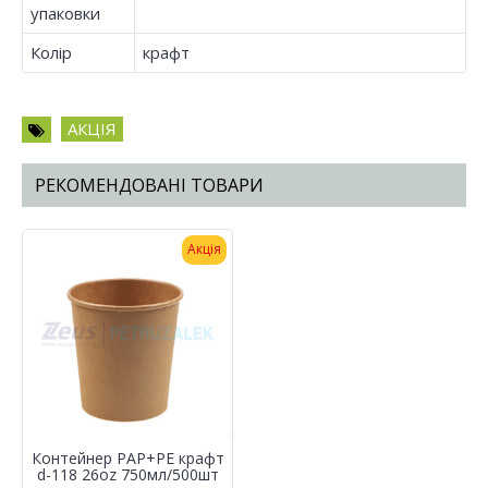
упаковки
Колір
крафт
АКЦІЯ
РЕКОМЕНДОВАНІ ТОВАРИ
Акція
Контейнер PAP+PE крафт
d-118 26oz 750мл/500шт