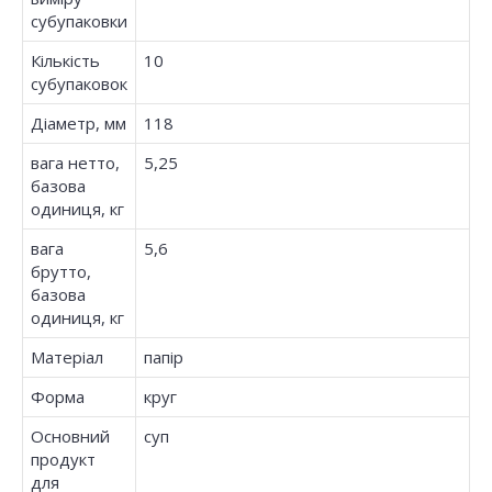
субупаковки
Кількість
10
субупаковок
Діаметр, мм
118
вага нетто,
5,25
базова
одиниця, кг
вага
5,6
брутто,
базова
одиниця, кг
Матеріал
папір
Форма
круг
Основний
суп
продукт
для