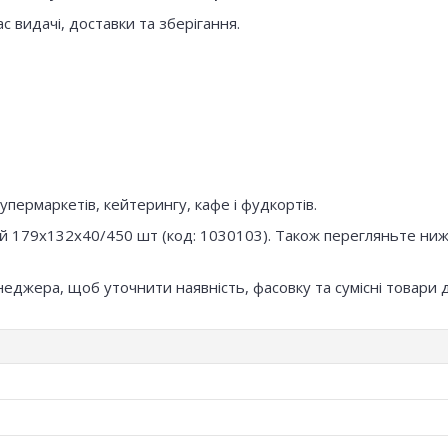
с видачі, доставки та зберігання.
упермаркетів, кейтерингу, кафе і фудкортів.
ний 179х132х40/450 шт (код: 1030103). Також перегляньте ни
неджера, щоб уточнити наявність, фасовку та сумісні товари 