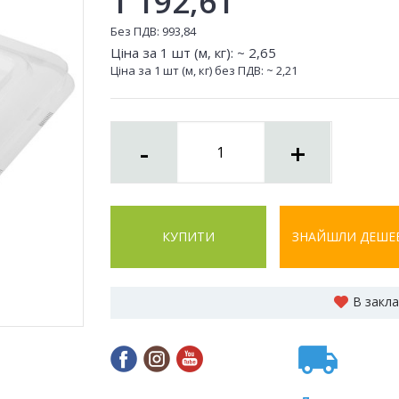
1 192,61
Без ПДВ:
993,84
Ціна за 1 шт (м, кг): ~
2,65
Ціна за 1 шт (м, кг) без ПДВ: ~
2,21
-
+
КУПИТИ
ЗНАЙШЛИ ДЕШЕ
В закл