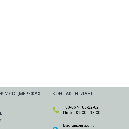
EK У СОЦМЕРЕЖАХ
КОНТАКТНІ ДАНІ
e
+38-067-485-22-02
Пн-пт: 09:00 - 18:00
k
am
Виставкові зали: