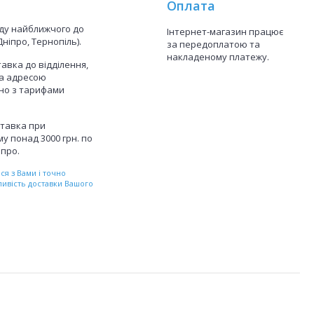
Оплата
аду найближчого до
Інтернет-магазин працює
Дніпро, Тернопіль).
за передоплатою та
накладеному платежу.
авка до відділення,
а адресою
дно з тарифами
тавка при
у понад 3000 грн. по
іпро.
я з Вами і точно
ливість доставки Вашого