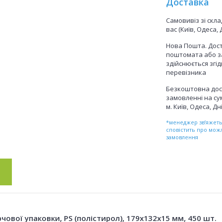
Доставка
Самовивіз зі скл
вас (Київ, Одеса, 
Нова Пошта. Дост
поштомата або з
здійснюється згі
перевізника
Безкоштовна дос
замовленні на сум
м. Київ, Одеса, Дн
*менеджер зв’яжетьс
сповістить про мож
замовлення
ової упаковки, PS (полістирол), 179x132x15 мм, 450 шт.