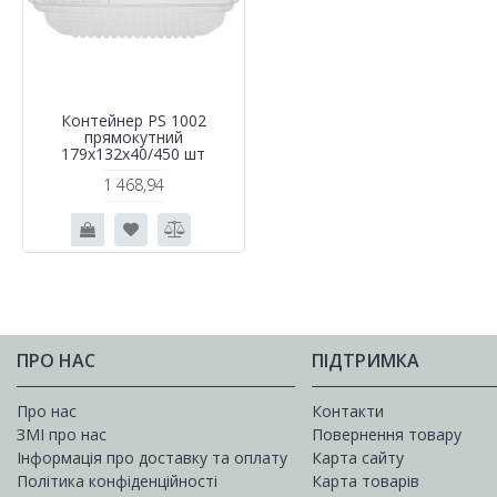
Контейнер PS 1002
прямокутний
179х132х40/450 шт
1 468,94
ПРО НАС
ПІДТРИМКА
Про нас
Контакти
ЗМІ про нас
Повернення товару
Інформація про доставку та оплату
Карта сайту
Політика конфіденційності
Карта товарів