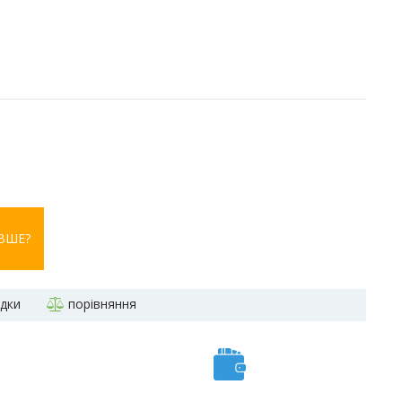
ВШЕ?
адки
порівняння