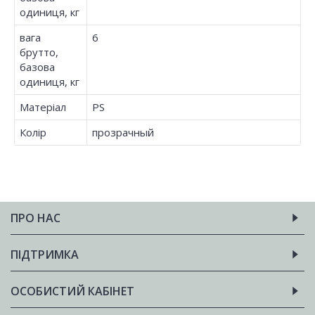
одиниця, кг
вага
6
брутто,
базова
одиниця, кг
Матеріал
PS
Колір
прозрачный
ПРО НАС
ПІДТРИМКА
ОСОБИСТИЙ КАБІНЕТ