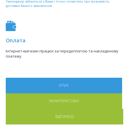
*менеджер зв’яжеться з Вами і точно сповістить про можливість
доставки Вашого замовлення
Оплата
Інтернет-магазин працює за передоплатою та накладеному
платежу.
ОПИС
ХАРАКТЕРИСТИКИ
ВІДГУКІВ (0)