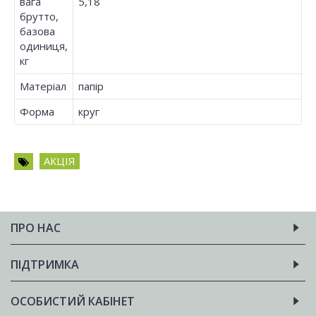
вага
5,18
брутто,
базова
одиниця,
кг
Матеріал
папір
Форма
круг
АКЦІЯ
ПРО НАС
ПІДТРИМКА
ОСОБИСТИЙ КАБІНЕТ