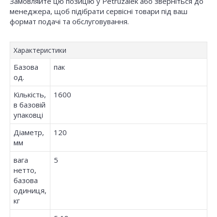
Замовляйте цю позицію у Petruzalek або зверніться до
менеджера, щоб підібрати сервісні товари під ваш
формат подачі та обслуговування.
Характеристики
Базова
пак
од.
Кількість,
1600
в базовій
упаковці
Діаметр,
120
мм
вага
5
нетто,
базова
одиниця,
кг