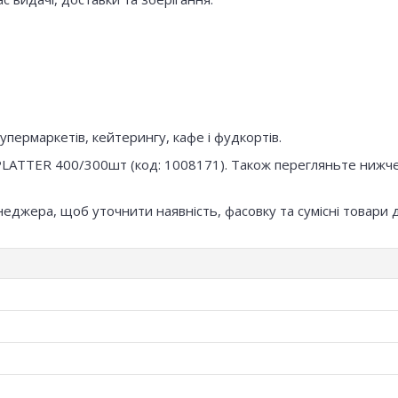
упермаркетів, кейтерингу, кафе і фудкортів.
O PLATTER 400/300шт (код: 1008171). Також перегляньте нижч
неджера, щоб уточнити наявність, фасовку та сумісні товари 