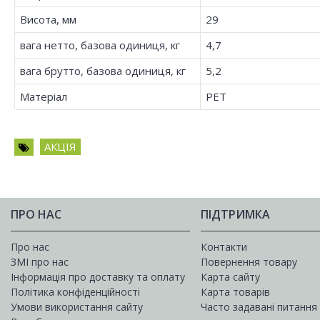
Висота, мм
29
вага нетто, базова одиниця, кг
4,7
вага брутто, базова одиниця, кг
5,2
Матеріал
PET
АКЦІЯ
ПРО НАС
ПІДТРИМКА
Про нас
Контакти
ЗМІ про нас
Повернення товару
Інформація про доставку та оплату
Карта сайту
Політика конфіденційності
Карта товарів
Умови використання сайту
Часто задавані питання