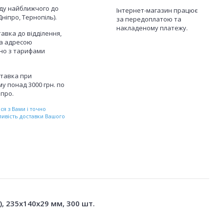
аду найближчого до
Інтернет-магазин працює
Дніпро, Тернопіль).
за передоплатою та
накладеному платежу.
авка до відділення,
а адресою
дно з тарифами
тавка при
у понад 3000 грн. по
іпро.
я з Вами і точно
ливість доставки Вашого
, 235x140x29 мм, 300 шт.