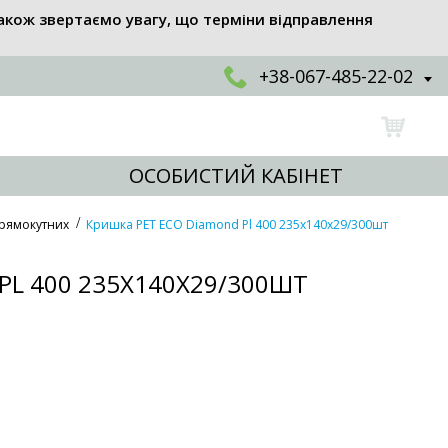
акож звертаємо увагу, що терміни відправлення
+38-067-485-22-02
ОСОБИСТИЙ КАБІНЕТ
прямокутних
Кришка РЕТ ECO Diamond Pl 400 235х140х29/300шт
PL 400 235Х140Х29/300ШТ