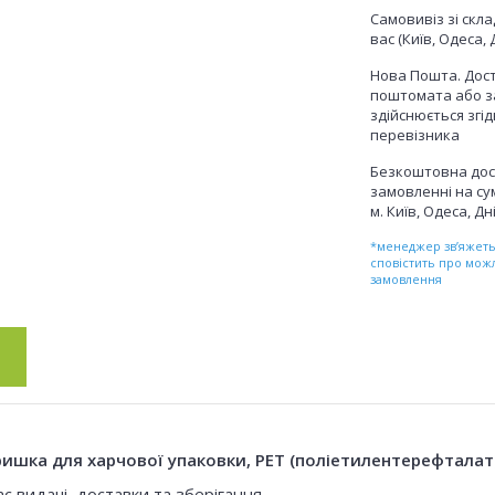
Самовивіз зі скл
вас (Київ, Одеса, 
Нова Пошта. Дост
поштомата або з
здійснюється згі
перевізника
Безкоштовна дос
замовленні на сум
м. Київ, Одеса, Дн
*менеджер зв’яжетьс
сповістить про мож
замовлення
ишка для харчової упаковки, PET (поліетилентерефталат)
с видачі, доставки та зберігання.