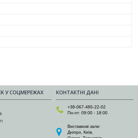
EK У СОЦМЕРЕЖАХ
КОНТАКТНІ ДАНІ
e
+38-067-485-22-02
Пн-пт: 09:00 - 18:00
k
am
Виставкові зали:
Дніпро
,
Київ
,
Одеса
,
Тернопіль