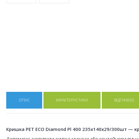
ОПИС
ХАРАКТЕРИСТИКИ
ВІДГУКІВ (0)
Кришка РЕТ ECO Diamond Pl 400 235х140х29/300шт — кр
Допомагає закривати сумісні стакани або контейнери під ча