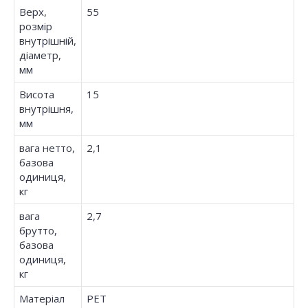
Верх,
55
розмір
внутрішній,
діаметр,
мм
Висота
15
внутрішня,
мм
вага нетто,
2,1
базова
одиниця,
кг
вага
2,7
брутто,
базова
одиниця,
кг
Матеріал
PET