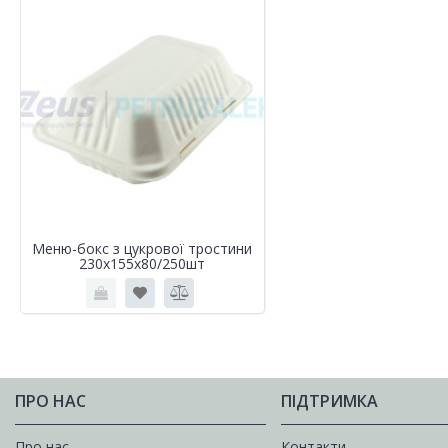
Меню-бокс з цукрової тростини
230х155х80/250шт
ПРО НАС
ПІДТРИМКА
Про нас
Контакти