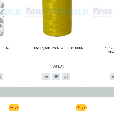
нь" №3
Сітка-рукав 45см жовта/1000м
Келих
8
шампа
1 384,30
Акція
Акція