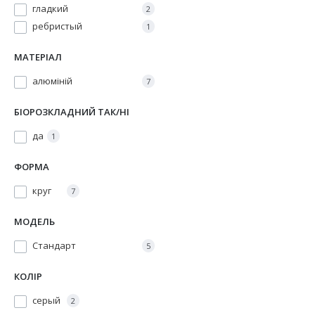
гладкий
2
ребристый
1
МАТЕРІАЛ
алюміній
7
БІОРОЗКЛАДНИЙ ТАК/НІ
да
1
ФОРМА
круг
7
МОДЕЛЬ
Стандарт
5
КОЛІР
серый
2