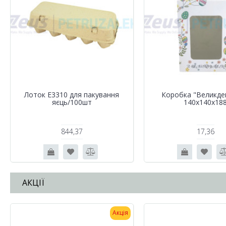
Лоток Е3310 для пакування
Коробка "Великде
яєць/100шт
140х140х18
844,37
17,36
АКЦІЇ
Акція