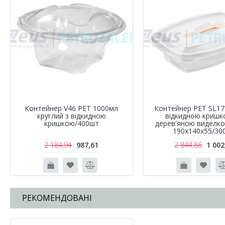
Контейнер V46 PET 1000мл
Контейнер РЕТ SL1
круглий з відкидною
відкидною кришк
кришкою/400шт
дерев'яною виделк
190х140х55/30
2 184,94
987,61
2 844,86
1 002
РЕКОМЕНДОВАНІ