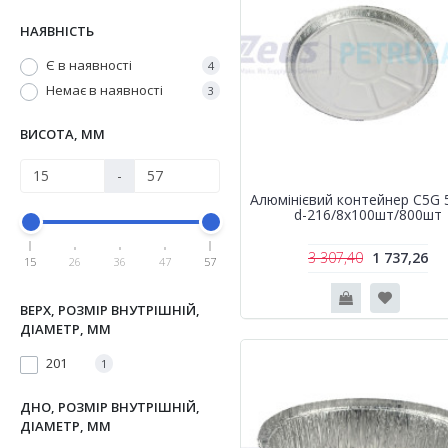
НАЯВНІСТЬ
Є в наявності
4
Немає в наявності
3
ВИСОТА, ММ
-
Алюмінієвий контейнер С5G 
d-216/8х100шт/800шт
3 307,40
1 737,26
15
26
36
47
57
ВЕРХ, РОЗМІР ВНУТРІШНІЙ,
ДІАМЕТР, ММ
201
1
ДНО, РОЗМІР ВНУТРІШНІЙ,
ДІАМЕТР, ММ