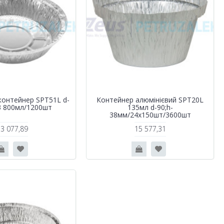
контейнер SPT51L d-
Контейнер алюмінієвий SPT20L
3 800мл/1200шт
135мл d-90;h-
38мм/24х150шт/3600шт
3 077,89
15 577,31