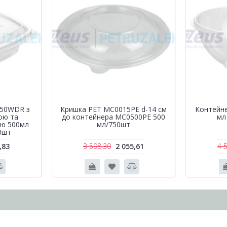
750WDR з
Кришка РЕТ MC0015PE d-14 см
Контейн
ою та
до контейнера MC0500PE 500
мл
ою 500мл
мл/750шт
0шт
,83
3 598,30
2 055,61
4 