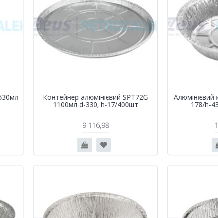
530мл
Контейнер алюмінієвий SPT72G
Алюмінієвий 
1100мл d-330; h-17/400шт
178/h-4
9 116,98
1