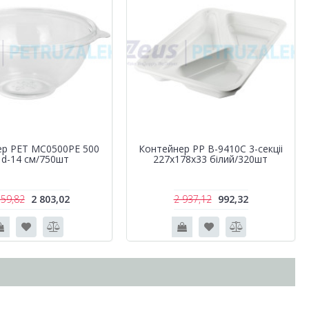
ер РЕТ MC0500PE 500
Контейнер РР B-9410C 3-секціі
 d-14 см/750шт
227х178х33 білий/320шт
559,82
2 803,02
2 937,12
992,32