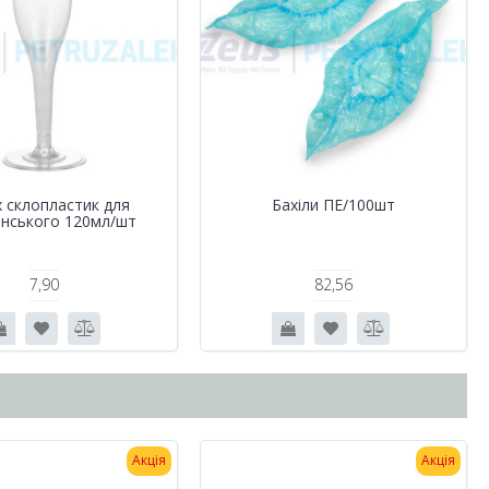
 склопластик для
Бахіли ПЕ/100шт
нського 120мл/шт
7,90
82,56
Акція
Акція