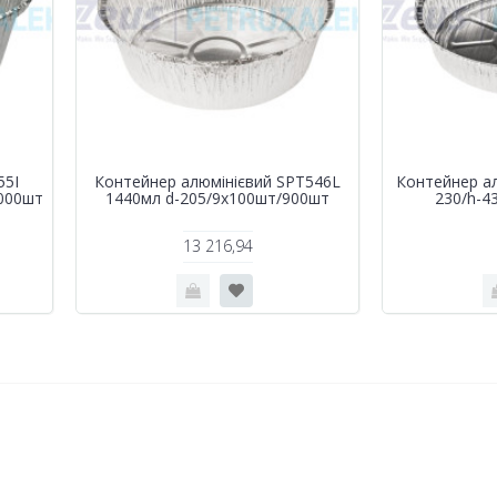
55I
Контейнер алюмінієвий SPТ546L
Контейнер ал
1000шт
1440мл d-205/9х100шт/900шт
230/h-4
13 216,94