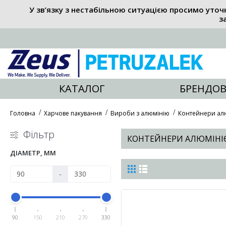
У зв’язку з нестабільною ситуацією просимо уточ
з
КАТАЛОГ
БРЕНДОВ
Головна
Харчове пакування
Вироби з алюмінію
Контейнери алю
Фільтр
КОНТЕЙНЕРИ АЛЮМІНІЄВ
ДІАМЕТР, ММ
-
90
150
210
270
330