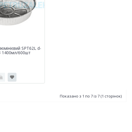
юмінієвий SPT62L d-
3 1400мл/600шт
Показано з 1 по 7 із 7 (1 сторінок)