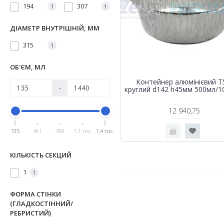
194
307
1
1
ДІАМЕТР ВНУТРІШНІЙ, ММ
315
1
ОБ'ЄМ, МЛ
Контейнер алюмінієвий T
-
круглий d142 h45мм 500мл/
12 940,75
135
461
788
1,1 тис.
1,4 тис.
КІЛЬКІСТЬ СЕКЦИЙ
1
1
ФОРМА СТІНКИ
(ГЛАДКОСТІННИЙ/
РЕБРИСТИЙ)