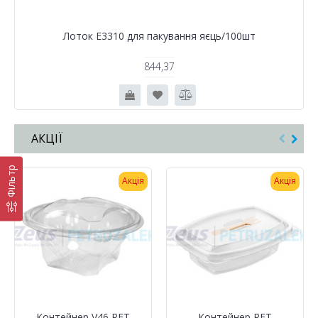
Лоток Е3310 для пакування яєць/100шт
844,37
АКЦІЇ
Фільтр
Акція
Акція
Контейнер V46 PET
Контейнер РЕТ