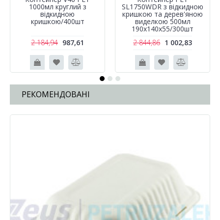
1000мл круглий з
SL1750WDR з відкидною
відкидною
кришкою та дерев'яною
кришкою/400шт
виделкою 500мл
190х140х55/300шт
2 184,94
987,61
2 844,86
1 002,83
РЕКОМЕНДОВАНІ