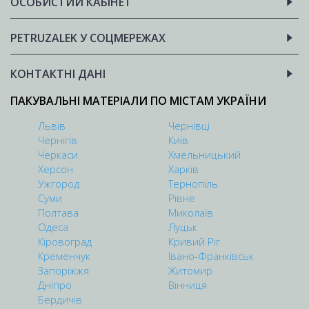
ОСОБИСТИЙ КАБІНЕТ
PETRUZALEK У СОЦМЕРЕЖАХ
КОНТАКТНІ ДАНІ
ПАКУВАЛЬНІ МАТЕРІАЛИ ПО МІСТАМ УКРАЇНИ
Львів
Чернівці
Чернігів
Київ
Черкаси
Хмельницький
Херсон
Харків
Ужгород
Тернопіль
Суми
Рівне
Полтава
Миколаїв
Одеса
Луцьк
Кіровоград
Кривий Ріг
Кременчук
Івано-Франківськ
Запоріжжя
Житомир
Дніпро
Вінниця
Бердичів