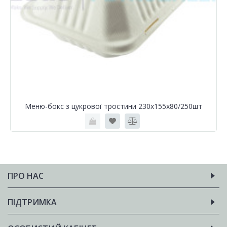
Меню-бокс з цукрової тростини 230х155х80/250шт
ПРО НАС
ПІДТРИМКА