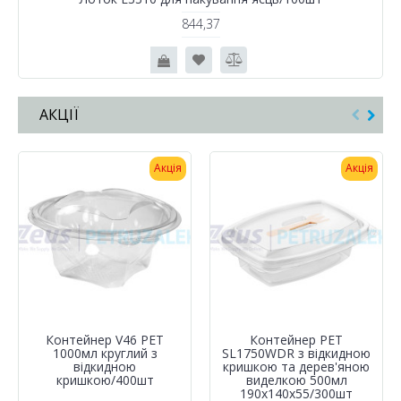
844,37
АКЦІЇ
Акція
Акція
Контейнер V46 PET
Контейнер РЕТ
1000мл круглий з
SL1750WDR з відкидною
відкидною
кришкою та дерев'яною
кришкою/400шт
виделкою 500мл
190х140х55/300шт