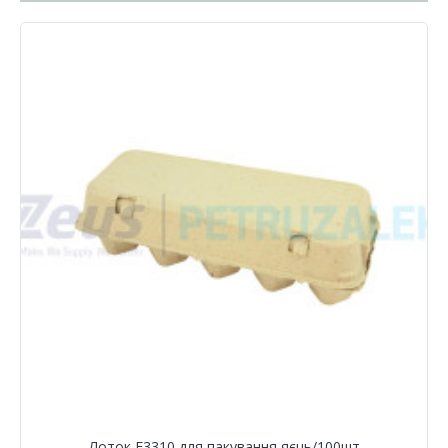
Лоток Е3310 для пакування яєць/100шт