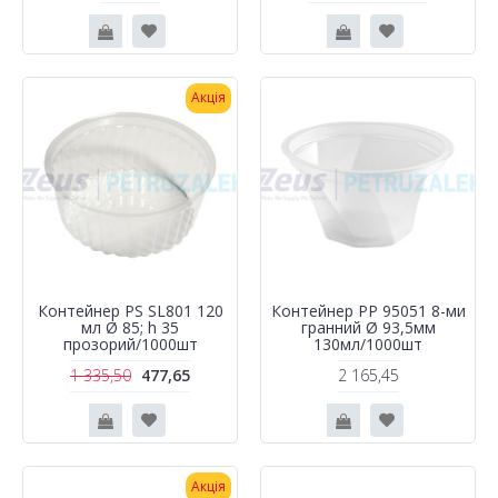
Акція
Контейнер PS SL801 120
Контейнер РР 95051 8-ми
мл Ø 85; h 35
гранний Ø 93,5мм
прозорий/1000шт
130мл/1000шт
1 335,50
477,65
2 165,45
Акція