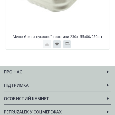
Меню-бокс з цукрової тростини 230х155х80/250шт
ПРО НАС
ПІДТРИМКА
ОСОБИСТИЙ КАБІНЕТ
PETRUZALEK У СОЦМЕРЕЖАХ