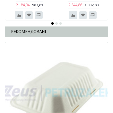
2 184,94
987,61
2 844,86
1 002,83
РЕКОМЕНДОВАНІ