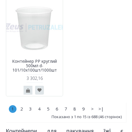
Контейнер РР круглий
500мл d-
101/10х100шт/1000шт
3 302,16
1
2
3
4
5
6
7
8
9
>
>|
Показано з 1 по 15 із 688 (46 сторінок)
Контейнери для пакування їжі є