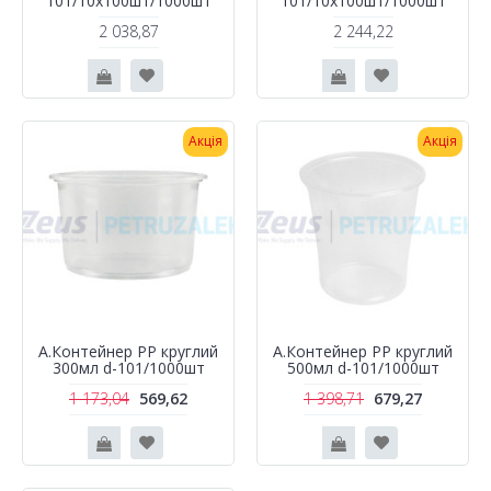
101/10х100шт/1000шт
101/10х100шт/1000шт
2 038,87
2 244,22
Акція
Акція
A.Контейнер PP круглий
A.Контейнер PP круглий
300мл d-101/1000шт
500мл d-101/1000шт
1 173,04
569,62
1 398,71
679,27