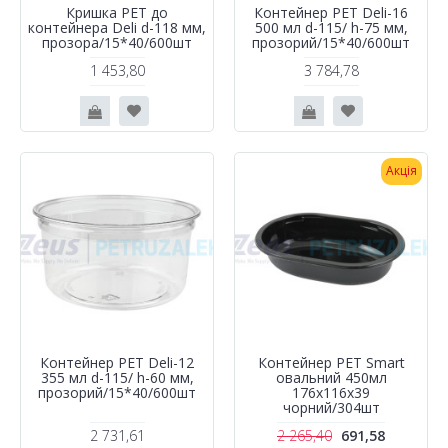
Кришка PET до
Контейнер PET Deli-16
контейнера Deli d-118 мм,
500 мл d-115/ h-75 мм,
прозора/15*40/600шт
прозорий/15*40/600шт
1 453,80
3 784,78
Акція
Контейнер PET Deli-12
Контейнер РЕТ Smart
355 мл d-115/ h-60 мм,
овальний 450мл
прозорий/15*40/600шт
176х116х39
чорний/304шт
2 731,61
2 265,40
691,58